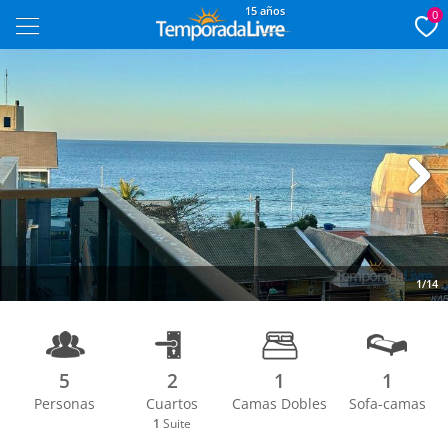
15 años
0
Next
1/14
5
2
1
1
Personas
Cuartos
Camas Dobles
Sofa-camas
1
Suite