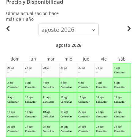
Precio y Disponibilidad
Ultima actualización hace
más de 1 año
calendar-
month
agosto 2026
dom
lun
mar
mié
jue
vie
sáb
26 jul
27 jul
28 jul
29 jul
30 jul
31 jul
1 ago
--
--
--
--
--
--
Consultar
2 ago
3 ago
4 ago
5 ago
6 ago
7 ago
8 ago
Consultar
Consultar
Consultar
Consultar
Consultar
Consultar
Consultar
9 ago
10 ago
11 ago
12 ago
13 ago
14 ago
15 ago
Consultar
Consultar
Consultar
Consultar
Consultar
Consultar
Consultar
16 ago
17 ago
18 ago
19 ago
20 ago
21 ago
22 ago
Consultar
Consultar
Consultar
Consultar
Consultar
Consultar
Consultar
23 ago
24 ago
25 ago
26 ago
27 ago
28 ago
29 ago
Consultar
Consultar
Consultar
Consultar
Consultar
Consultar
Consultar