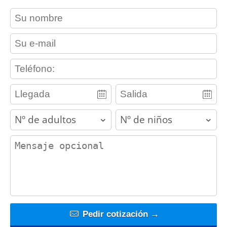
contact_name
contact_email
contact_phone
adults
children
contact_message
Pedir cotización →