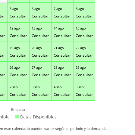
5 ago
6 ago
7 ago
8 ago
tar
Consultar
Consultar
Consultar
Consultar
12 ago
13 ago
14 ago
15 ago
tar
Consultar
Consultar
Consultar
Consultar
19 ago
20 ago
21 ago
22 ago
tar
Consultar
Consultar
Consultar
Consultar
26 ago
27 ago
28 ago
29 ago
tar
Consultar
Consultar
Consultar
Consultar
2 sep
3 sep
4 sep
5 sep
tar
Consultar
Consultar
Consultar
Consultar
Etiqueta
nible
Datas Disponibles
 en este calendario pueden variar según el período y la demanda.