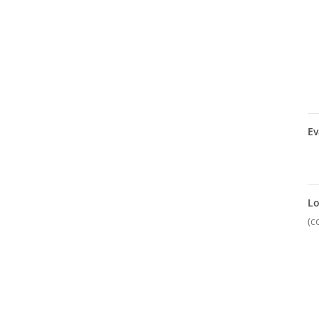
Ev
Lo
(c