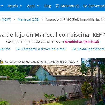
Ayuda
Apps
Blog
Favoritos (0)
Conversaci
s
(1097)
Mariscal
(278)
Anuncio #47486 (Ref. Inmobiliaria: 14
a de lujo en Mariscal con piscina. REF
Casa para alquiler de vacaciones em
Bombinhas (Mariscal)
voritos
Compartir a través de e-mail
Enviar por What
Utiliza las flechas del teclado para navegar entre las fotos