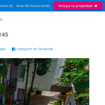
ones (0)
Área del Anunciantes
Incluya su propiedad
5)
 145
sapp
Compartir en Facebook