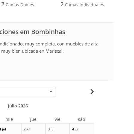
2
2
Camas Dobles
Camas Individuales
caciones em Bombinhas
condicionado, muy completa, con muebles de alta
y muy bien ubicada en Mariscal.
-
julio 2026
mié
jue
vie
sáb
1 jul
2 jul
3 jul
4 jul