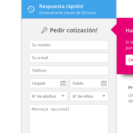
Respuesta rápido!
Generalmente menos de 24 horas
Pedir cotización!
Ha
De
Si 
contact_name
par
contact_email
Ok
contact_phone
Pr
adults
children
Ul
de
contact_message