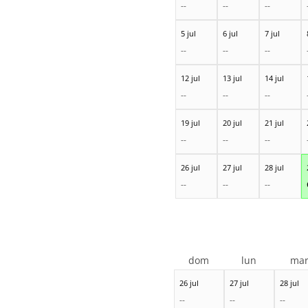
--
--
--
5 jul
6 jul
7 jul
--
--
--
12 jul
13 jul
14 jul
--
--
--
19 jul
20 jul
21 jul
--
--
--
26 jul
27 jul
28 jul
--
--
--
dom
lun
ma
26 jul
27 jul
28 jul
--
--
--