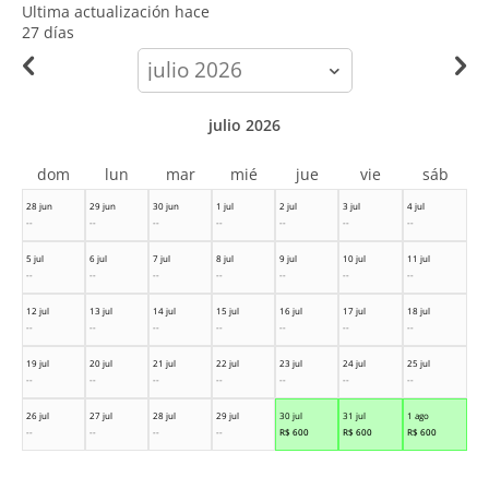
Ultima actualización hace
27 días
calendar-
month
julio 2026
dom
lun
mar
mié
jue
vie
sáb
28 jun
29 jun
30 jun
1 jul
2 jul
3 jul
4 jul
--
--
--
--
--
--
--
5 jul
6 jul
7 jul
8 jul
9 jul
10 jul
11 jul
--
--
--
--
--
--
--
12 jul
13 jul
14 jul
15 jul
16 jul
17 jul
18 jul
--
--
--
--
--
--
--
19 jul
20 jul
21 jul
22 jul
23 jul
24 jul
25 jul
--
--
--
--
--
--
--
26 jul
27 jul
28 jul
29 jul
30 jul
31 jul
1 ago
--
--
--
--
R$
600
R$
600
R$
600