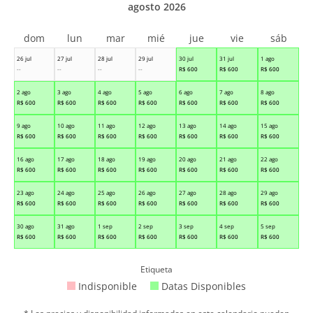
agosto 2026
dom
lun
mar
mié
jue
vie
sáb
26 jul
27 jul
28 jul
29 jul
30 jul
31 jul
1 ago
--
--
--
--
R$
600
R$
600
R$
600
2 ago
3 ago
4 ago
5 ago
6 ago
7 ago
8 ago
R$
600
R$
600
R$
600
R$
600
R$
600
R$
600
R$
600
9 ago
10 ago
11 ago
12 ago
13 ago
14 ago
15 ago
R$
600
R$
600
R$
600
R$
600
R$
600
R$
600
R$
600
16 ago
17 ago
18 ago
19 ago
20 ago
21 ago
22 ago
R$
600
R$
600
R$
600
R$
600
R$
600
R$
600
R$
600
23 ago
24 ago
25 ago
26 ago
27 ago
28 ago
29 ago
R$
600
R$
600
R$
600
R$
600
R$
600
R$
600
R$
600
30 ago
31 ago
1 sep
2 sep
3 sep
4 sep
5 sep
R$
600
R$
600
R$
600
R$
600
R$
600
R$
600
R$
600
Etiqueta
Indisponible
Datas Disponibles