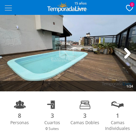
15 años
0
Next
1/24
8
3
3
1
Personas
Cuartos
Camas Dobles
Camas
Individuales
0
Suites