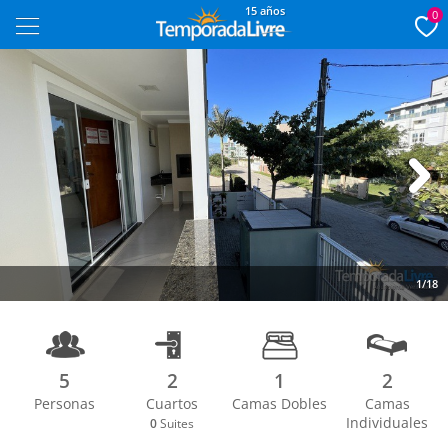
15 años
0
Next
1/18
5
2
1
2
Personas
Cuartos
Camas Dobles
Camas
Individuales
0
Suites