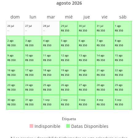
agosto 2026
dom
lun
mar
mié
jue
vie
sáb
26 jul
27 jul
28 jul
29 jul
30 jul
31 jul
1 ago
--
--
--
R$
350
R$
350
R$
350
R$
350
2 ago
3 ago
4 ago
5 ago
6 ago
7 ago
8 ago
R$
350
R$
350
R$
350
R$
350
R$
350
R$
350
R$
350
9 ago
10 ago
11 ago
12 ago
13 ago
14 ago
15 ago
R$
350
R$
350
R$
350
R$
350
R$
350
R$
350
R$
350
16 ago
17 ago
18 ago
19 ago
20 ago
21 ago
22 ago
R$
350
R$
350
R$
350
R$
350
R$
350
R$
350
R$
350
23 ago
24 ago
25 ago
26 ago
27 ago
28 ago
29 ago
R$
350
R$
350
R$
350
R$
350
R$
350
R$
350
R$
350
30 ago
31 ago
1 sep
2 sep
3 sep
4 sep
5 sep
R$
350
R$
350
R$
350
R$
350
R$
350
R$
350
R$
350
Etiqueta
Indisponible
Datas Disponibles