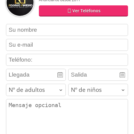
Ver Teléfonos
contact_name
contact_email
contact_phone
adults
children
contact_message