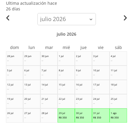
Ultima actualización hace
26 días
calendar-
month
julio 2026
dom
lun
mar
mié
jue
vie
sáb
28 jun
29 jun
30 jun
1 jul
2 jul
3 jul
4 jul
--
--
--
--
--
--
--
5 jul
6 jul
7 jul
8 jul
9 jul
10 jul
11 jul
--
--
--
--
--
--
--
12 jul
13 jul
14 jul
15 jul
16 jul
17 jul
18 jul
--
--
--
--
--
--
--
19 jul
20 jul
21 jul
22 jul
23 jul
24 jul
25 jul
--
--
--
--
--
--
--
26 jul
27 jul
28 jul
29 jul
30 jul
31 jul
1 ago
--
--
--
R$
350
R$
350
R$
350
R$
350