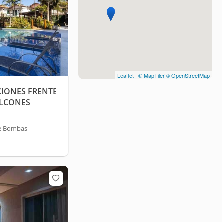
Leaflet
|
© MapTiler
© OpenStreetMap
CIONES FRENTE
ALCONES
de Bombas