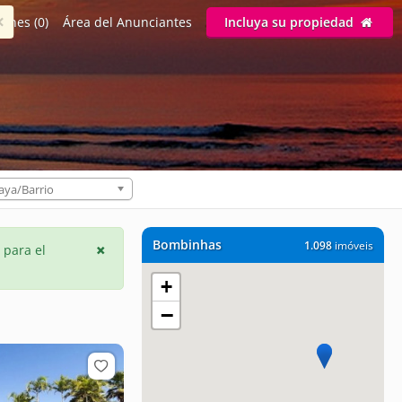
×
ones (0)
Área del Anunciantes
Incluya su propiedad
aya/Barrio
Bombinhas
1.098
imóveis
 para el
+
−