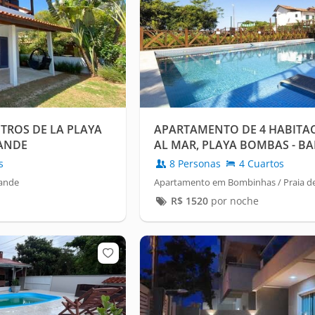
TROS DE LA PLAYA
APARTAMENTO DE 4 HABITA
ANDE
AL MAR, PLAYA BOMBAS - B
s
8 Personas
4 Cuartos
rande
Apartamento em Bombinhas / Praia 
R$
1520
por noche