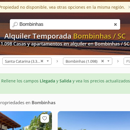
Propiedad no disponible, vea otras opciones en la misma región.
Ayuda
Apps
Blog
Favoritos (0)
Conversaci
search
Alquiler Temporada
Bombinhas / SC
1.098 Casas y apartamentos en alquiler en Bombinhas / SC
Santa Catarina (3.321)
Bombinhas (1.098)
Pl
- Rellene los campos
Llegada
y
Salida
y vea los precios actualizados
propriedades
en
Bombinhas