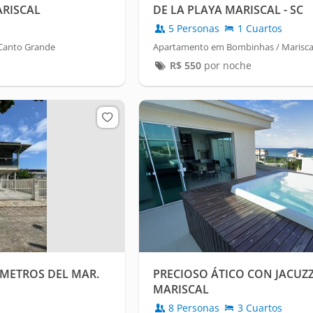
ARISCAL
DE LA PLAYA MARISCAL - SC
5 Personas
1 Cuartos
Canto Grande
Apartamento em Bombinhas / Marisca
R$
550
por noche
 METROS DEL MAR.
PRECIOSO ÁTICO CON JACUZZ
MARISCAL
8 Personas
3 Cuartos