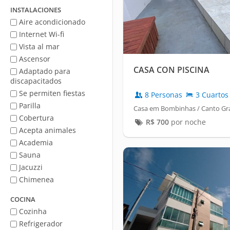
mar
INSTALACIONES
Aire acondicionado
Internet Wi-fi
Vista al mar
Ascensor
CASA CON PISCINA
Adaptado para
discapacitados
Se permiten fiestas
8 Personas
3 Cuartos
Parilla
Casa em Bombinhas / Canto G
Cobertura
R$
700
por noche
Acepta animales
Academia
Sauna
Jacuzzi
Chimenea
COCINA
Cozinha
Refrigerador