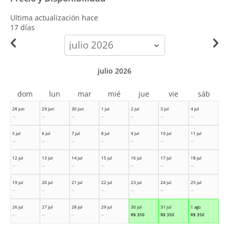
Ultima actualización hace
17 días
calendar-
month
julio 2026
dom
lun
mar
mié
jue
vie
sáb
28 jun
29 jun
30 jun
1 jul
2 jul
3 jul
4 jul
--
--
--
--
--
--
--
5 jul
6 jul
7 jul
8 jul
9 jul
10 jul
11 jul
--
--
--
--
--
--
--
12 jul
13 jul
14 jul
15 jul
16 jul
17 jul
18 jul
--
--
--
--
--
--
--
19 jul
20 jul
21 jul
22 jul
23 jul
24 jul
25 jul
--
--
--
--
--
--
--
26 jul
27 jul
28 jul
29 jul
30 jul
31 jul
1 ago
--
--
--
--
R$
350
R$
350
R$
350