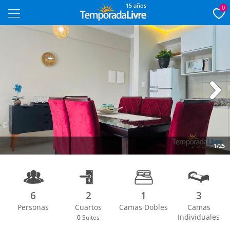
15 años
0
Next
1/25
6
2
1
3
Personas
Cuartos
Camas Dobles
Camas
Individuales
0
Suites