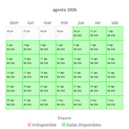
agosto 2026
dom
lun
mar
mié
jue
vie
sáb
26 jul
27 jul
28 jul
29 jul
30 jul
31 jul
1 ago
--
--
--
--
R$
350
R$
350
R$
350
2 ago
3 ago
4 ago
5 ago
6 ago
7 ago
8 ago
R$
350
R$
350
R$
350
R$
350
R$
350
R$
350
R$
350
9 ago
10 ago
11 ago
12 ago
13 ago
14 ago
15 ago
R$
350
R$
350
R$
350
R$
350
R$
350
R$
350
R$
350
16 ago
17 ago
18 ago
19 ago
20 ago
21 ago
22 ago
R$
350
R$
350
R$
350
R$
350
R$
350
R$
350
R$
350
23 ago
24 ago
25 ago
26 ago
27 ago
28 ago
29 ago
R$
350
R$
350
R$
350
R$
350
R$
350
R$
350
R$
350
30 ago
31 ago
1 sep
2 sep
3 sep
4 sep
5 sep
R$
350
R$
350
R$
350
R$
350
R$
350
R$
350
R$
350
Etiqueta
Indisponible
Datas Disponibles