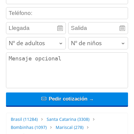
contact_phone
adults
children
contact_message
Pedir cotización →
Brasil
(11284)
Santa Catarina
(3308)
Bombinhas
(1097)
Mariscal
(278)