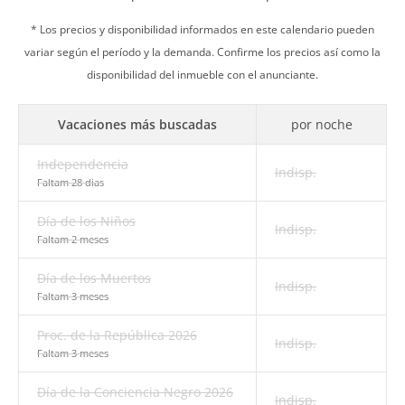
* Los precios y disponibilidad informados en este calendario pueden
variar según el período y la demanda. Confirme los precios así como la
disponibilidad del inmueble con el anunciante.
Vacaciones más buscadas
por noche
Independencia
Indisp.
Faltam 28 dias
Día de los Niños
Indisp.
Faltam 2 meses
Día de los Muertos
Indisp.
Faltam 3 meses
Proc. de la República 2026
Indisp.
Faltam 3 meses
Día de la Conciencia Negro 2026
Indisp.