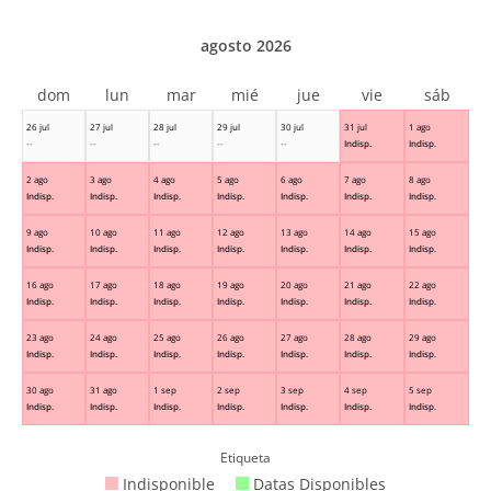
agosto 2026
dom
lun
mar
mié
jue
vie
sáb
26 jul
27 jul
28 jul
29 jul
30 jul
31 jul
1 ago
--
--
--
--
--
Indisp.
Indisp.
2 ago
3 ago
4 ago
5 ago
6 ago
7 ago
8 ago
Indisp.
Indisp.
Indisp.
Indisp.
Indisp.
Indisp.
Indisp.
9 ago
10 ago
11 ago
12 ago
13 ago
14 ago
15 ago
Indisp.
Indisp.
Indisp.
Indisp.
Indisp.
Indisp.
Indisp.
16 ago
17 ago
18 ago
19 ago
20 ago
21 ago
22 ago
Indisp.
Indisp.
Indisp.
Indisp.
Indisp.
Indisp.
Indisp.
23 ago
24 ago
25 ago
26 ago
27 ago
28 ago
29 ago
Indisp.
Indisp.
Indisp.
Indisp.
Indisp.
Indisp.
Indisp.
30 ago
31 ago
1 sep
2 sep
3 sep
4 sep
5 sep
Indisp.
Indisp.
Indisp.
Indisp.
Indisp.
Indisp.
Indisp.
Etiqueta
Indisponible
Datas Disponibles