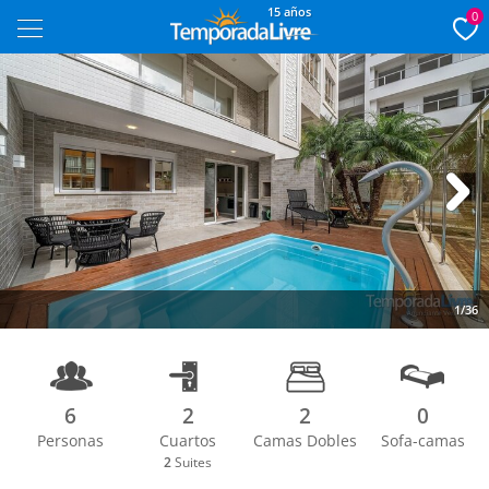
15 años
0
Next
1/36
6
2
2
0
Personas
Cuartos
Camas Dobles
Sofa-camas
2
Suites