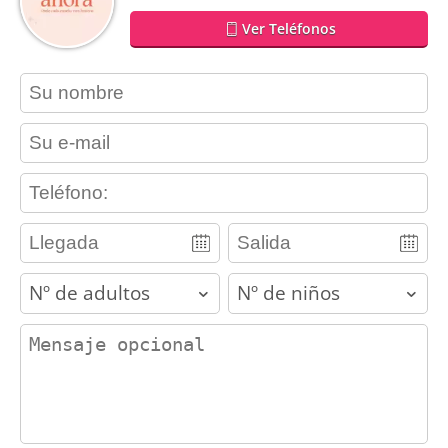
Ver Teléfonos
contact_name
contact_email
contact_phone
adults
children
contact_message