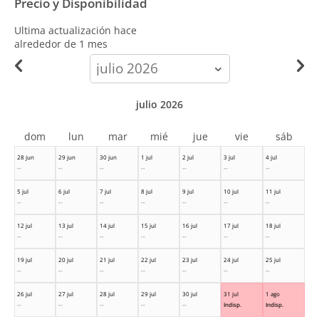
Precio y Disponibilidad
Ultima actualización hace
alrededor de 1 mes
calendar-
month
julio 2026
dom
lun
mar
mié
jue
vie
sáb
28 jun
29 jun
30 jun
1 jul
2 jul
3 jul
4 jul
--
--
--
--
--
--
--
5 jul
6 jul
7 jul
8 jul
9 jul
10 jul
11 jul
--
--
--
--
--
--
--
12 jul
13 jul
14 jul
15 jul
16 jul
17 jul
18 jul
--
--
--
--
--
--
--
19 jul
20 jul
21 jul
22 jul
23 jul
24 jul
25 jul
--
--
--
--
--
--
--
26 jul
27 jul
28 jul
29 jul
30 jul
31 jul
1 ago
--
--
--
--
--
Indisp.
Indisp.