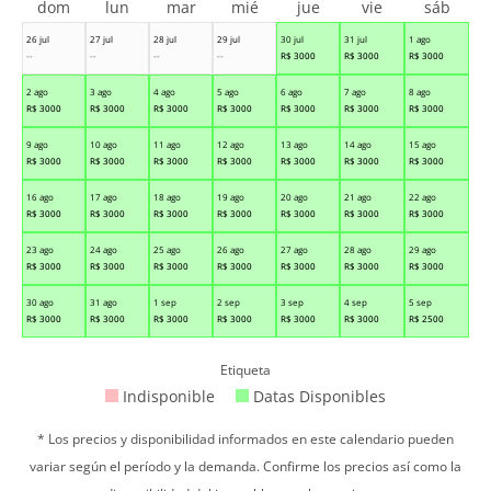
dom
lun
mar
mié
jue
vie
sáb
26 jul
27 jul
28 jul
29 jul
30 jul
31 jul
1 ago
--
--
--
--
R$
3000
R$
3000
R$
3000
2 ago
3 ago
4 ago
5 ago
6 ago
7 ago
8 ago
R$
3000
R$
3000
R$
3000
R$
3000
R$
3000
R$
3000
R$
3000
9 ago
10 ago
11 ago
12 ago
13 ago
14 ago
15 ago
R$
3000
R$
3000
R$
3000
R$
3000
R$
3000
R$
3000
R$
3000
16 ago
17 ago
18 ago
19 ago
20 ago
21 ago
22 ago
R$
3000
R$
3000
R$
3000
R$
3000
R$
3000
R$
3000
R$
3000
23 ago
24 ago
25 ago
26 ago
27 ago
28 ago
29 ago
R$
3000
R$
3000
R$
3000
R$
3000
R$
3000
R$
3000
R$
3000
30 ago
31 ago
1 sep
2 sep
3 sep
4 sep
5 sep
R$
3000
R$
3000
R$
3000
R$
3000
R$
3000
R$
3000
R$
2500
Etiqueta
Indisponible
Datas Disponibles
* Los precios y disponibilidad informados en este calendario pueden
variar según el período y la demanda. Confirme los precios así como la