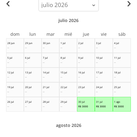
calendar-
month
julio 2026
dom
lun
mar
mié
jue
vie
sáb
28 jun
29 jun
30 jun
1 jul
2 jul
3 jul
4 jul
--
--
--
--
--
--
--
5 jul
6 jul
7 jul
8 jul
9 jul
10 jul
11 jul
--
--
--
--
--
--
--
12 jul
13 jul
14 jul
15 jul
16 jul
17 jul
18 jul
--
--
--
--
--
--
--
19 jul
20 jul
21 jul
22 jul
23 jul
24 jul
25 jul
--
--
--
--
--
--
--
26 jul
27 jul
28 jul
29 jul
30 jul
31 jul
1 ago
--
--
--
--
R$
3000
R$
3000
R$
3000
agosto 2026