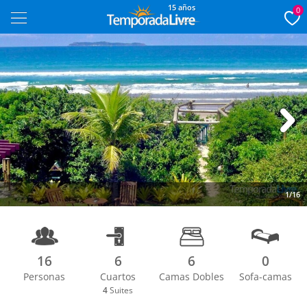
15 años
0
Next
1/16
16
6
6
0
Personas
Cuartos
Camas Dobles
Sofa-camas
4
Suites