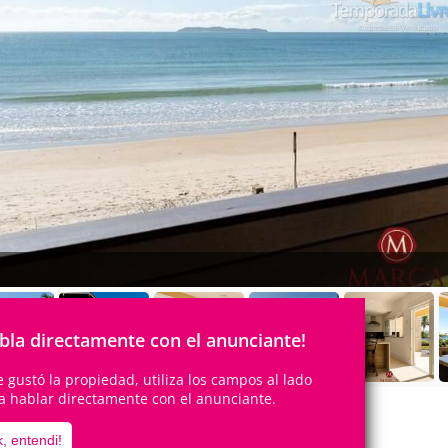
bla directamente con el anunciante!
te gustó la propiedad, utiliza los campos al lado
a hablar directamente con el anunciante.
, entendi!