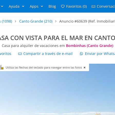
Ayuda
Apps
Blog
Favoritos (0)
Conversaci
s
(1098)
Canto Grande
(210)
Anuncio #60639 (Ref. Inmobiliar
ASA CON VISTA PARA EL MAR EN CANT
Casa para alquiler de vacaciones em
Bombinhas (Canto Grande)
voritos
Compartir a través de e-mail
Enviar por What
Utiliza las flechas del teclado para navegar entre las fotos