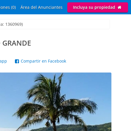
ones (0)
Área del Anunciantes
Incluya su propiedad
ia: 1360969)
O GRANDE
sapp
Compartir en Facebook