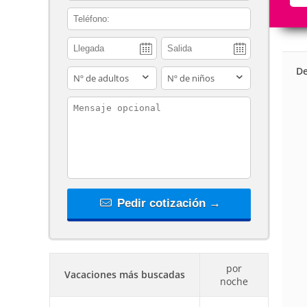
contact_phone
De
adults
children
contact_message
Pedir cotización →
por
Vacaciones más buscadas
noche