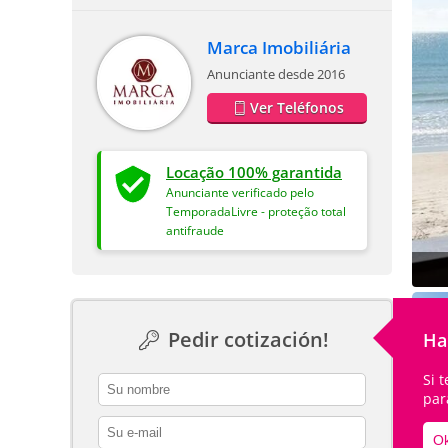
Marca Imobiliária
Anunciante desde 2016
Ver Teléfonos
Locação 100% garantida
Anunciante verificado pelo
TemporadaLivre - proteção total
antifraude
Pedir cotización!
Ha
Si 
contact_name
par
contact_email
Ok