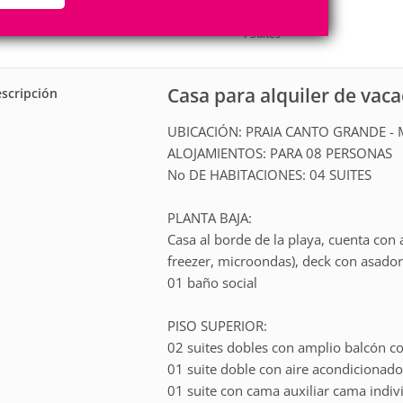
8
4
Personas
Cuartos
4
Suites
Casa para alquiler de va
scripción
UBICACIÓN: PRAIA CANTO GRANDE -
ALOJAMIENTOS: PARA 08 PERSONAS
No DE HABITACIONES: 04 SUITES
PLANTA BAJA:
Casa al borde de la playa, cuenta con
freezer, microondas), deck con asado
01 baño social
PISO SUPERIOR:
02 suites dobles con amplio balcón co
01 suite doble con aire acondicionado
01 suite con cama auxiliar cama indiv