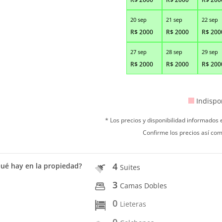
20 sep
21 sep
22 sep
R$
2000
R$
2000
R$
200
27 sep
28 sep
29 sep
R$
2000
R$
2000
R$
200
Indispo
* Los precios y disponibilidad informados
Confirme los precios así com
4
ué hay en la propiedad?
Suites
3
Camas Dobles
0
Lieteras
0