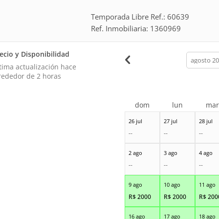
Temporada Libre Ref.: 60639
Ref. Inmobiliaria: 1360969
ecio y Disponibilidad
calendar
month
tima actualización hace
rededor de 2 horas
dom
lun
ma
26 jul
27 jul
28 jul
--
--
--
2 ago
3 ago
4 ago
--
--
--
9 ago
10 ago
11 ago
R$
2000
R$
2000
R$
200
16 ago
17 ago
18 ago