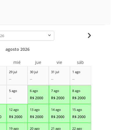
-
agosto 2026
r
mié
jue
vie
sáb
29 jul
30 jul
31 jul
1 ago
--
--
--
--
5 ago
6 ago
7 ago
8 ago
--
R$
2000
R$
2000
R$
2000
12 ago
13 ago
14 ago
15 ago
0
R$
2000
R$
2000
R$
2000
R$
2000
19 ago
20 ago
21 ago
22 ago