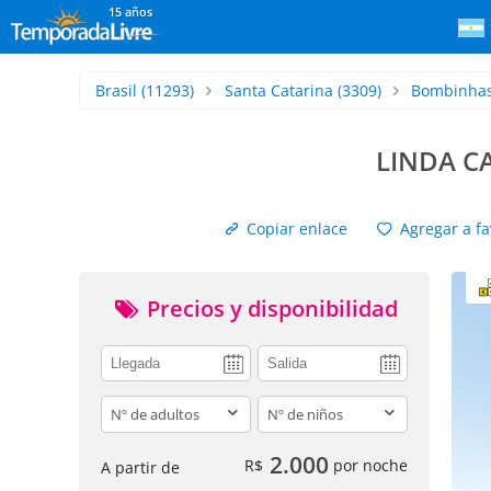
15 años
Brasil
(11293)
Santa Catarina
(3309)
Bombinha
LINDA C
Copiar enlace
Agregar a fa
Precios y disponibilidad
adults
children
2.000
R$
por noche
A partir de