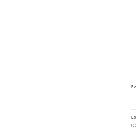
Ev
Lo
(c