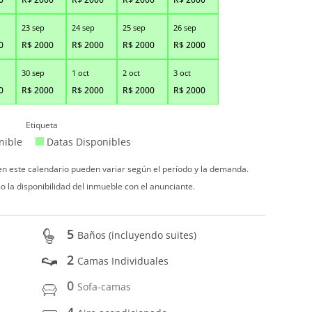
23 sep
24 sep
25 sep
26 sep
0
R$
2000
R$
2000
R$
2000
R$
2000
30 sep
1 oct
2 oct
3 oct
0
R$
2000
R$
2000
R$
2000
R$
2000
Etiqueta
nible
Datas Disponibles
 en este calendario pueden variar según el período y la demanda.
o la disponibilidad del inmueble con el anunciante.
5
Baños (incluyendo suites)
2
Camas Individuales
0
Sofa-camas
4