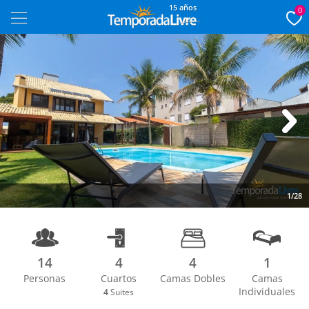
15 años
0
Next
1/28
14
4
4
1
Personas
Cuartos
Camas Dobles
Camas
Individuales
4
Suites