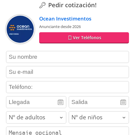
Pedir cotización!
Ocean Investimentos
Anunciante desde 2026
Ver Teléfonos
contact_name
contact_email
contact_phone
adults
children
contact_message