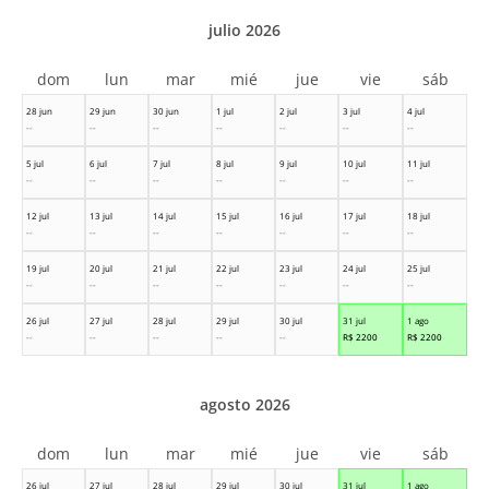
julio 2026
dom
lun
mar
mié
jue
vie
sáb
28 jun
29 jun
30 jun
1 jul
2 jul
3 jul
4 jul
--
--
--
--
--
--
--
5 jul
6 jul
7 jul
8 jul
9 jul
10 jul
11 jul
--
--
--
--
--
--
--
12 jul
13 jul
14 jul
15 jul
16 jul
17 jul
18 jul
--
--
--
--
--
--
--
19 jul
20 jul
21 jul
22 jul
23 jul
24 jul
25 jul
--
--
--
--
--
--
--
26 jul
27 jul
28 jul
29 jul
30 jul
31 jul
1 ago
--
--
--
--
--
R$
2200
R$
2200
agosto 2026
dom
lun
mar
mié
jue
vie
sáb
26 jul
27 jul
28 jul
29 jul
30 jul
31 jul
1 ago