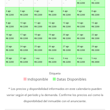
--
--
--
--
--
R$
2200
R$
2200
2 ago
3 ago
4 ago
5 ago
6 ago
7 ago
8 ago
R$
2200
R$
2200
R$
2200
R$
2200
R$
2200
R$
2200
R$
2200
9 ago
10 ago
11 ago
12 ago
13 ago
14 ago
15 ago
R$
2200
R$
2200
R$
2200
R$
2200
R$
2200
R$
2200
R$
2200
16 ago
17 ago
18 ago
19 ago
20 ago
21 ago
22 ago
R$
2200
R$
2200
R$
2200
R$
2200
R$
2200
R$
2200
R$
2200
23 ago
24 ago
25 ago
26 ago
27 ago
28 ago
29 ago
R$
2200
R$
2200
R$
2200
R$
2200
R$
2200
R$
2200
R$
2200
30 ago
31 ago
1 sep
2 sep
3 sep
4 sep
5 sep
R$
2200
R$
2200
R$
2200
R$
2200
R$
2200
R$
2200
R$
2000
Etiqueta
Indisponible
Datas Disponibles
* Los precios y disponibilidad informados en este calendario pueden
variar según el período y la demanda. Confirme los precios así como la
disponibilidad del inmueble con el anunciante.