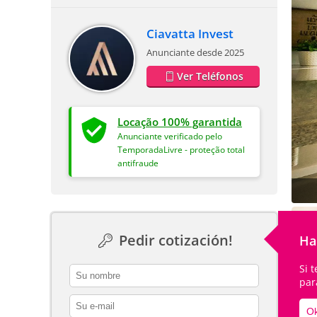
Ciavatta Invest
Anunciante desde 2025
Ver Teléfonos
Locação 100% garantida
Anunciante verificado pelo
TemporadaLivre - proteção total
antifraude
Pedir cotización!
Ha
Si 
contact_name
par
contact_email
Ok