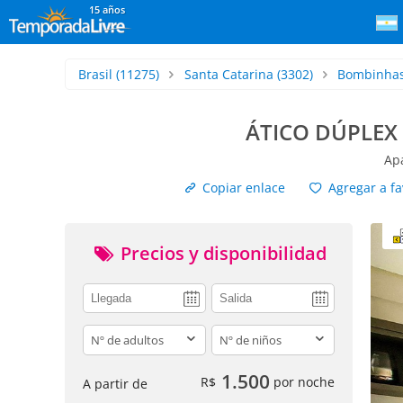
15 años
Brasil
(11275)
Santa Catarina
(3302)
Bombinha
ÁTICO DÚPLEX
Ap
Copiar enlace
Agregar a fa
Precios y disponibilidad
adults
children
1.500
R$
por noche
A partir de