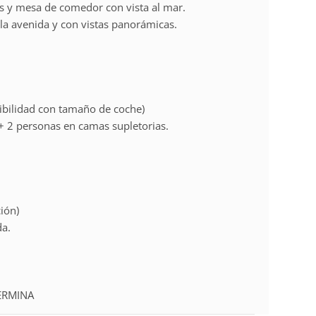
os y mesa de comedor con vista al mar.
 la avenida y con vistas panorámicas.
tibilidad con tamaño de coche)
 2 personas en camas supletorias.
ción)
da.
LERMINA