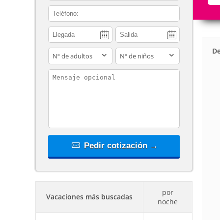
contact_phone
De
adults
children
contact_message
Pedir cotización →
por
Vacaciones más buscadas
noche