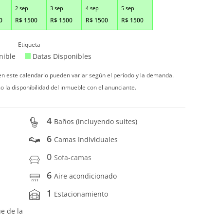
2 sep
3 sep
4 sep
5 sep
0
R$
1500
R$
1500
R$
1500
R$
1500
Etiqueta
nible
Datas Disponibles
 en este calendario pueden variar según el período y la demanda.
o la disponibilidad del inmueble con el anunciante.
4
Baños (incluyendo suites)
6
Camas Individuales
0
Sofa-camas
6
Aire acondicionado
1
Estacionamiento
ue de la