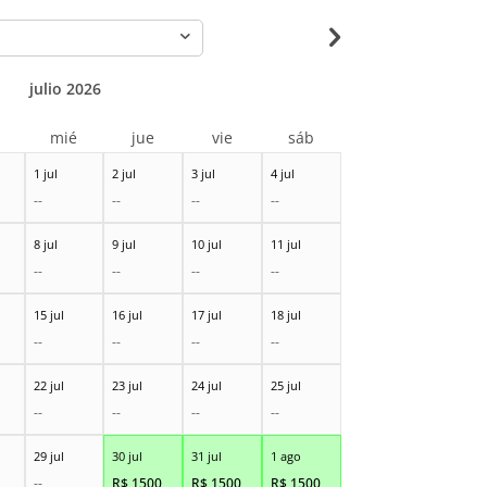
-
julio 2026
r
mié
jue
vie
sáb
1 jul
2 jul
3 jul
4 jul
--
--
--
--
8 jul
9 jul
10 jul
11 jul
--
--
--
--
15 jul
16 jul
17 jul
18 jul
--
--
--
--
22 jul
23 jul
24 jul
25 jul
--
--
--
--
29 jul
30 jul
31 jul
1 ago
--
R$
1500
R$
1500
R$
1500