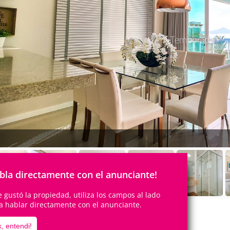
bla directamente con el anunciante!
te gustó la propiedad, utiliza los campos al lado
a hablar directamente con el anunciante.
, entendi!