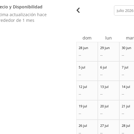
ecio y Disponibilidad
calendar
month
tima actualización hace
rededor de 1 mes
dom
lun
ma
28 jun
29 jun
30 jun
--
--
--
5 jul
6 jul
7 jul
--
--
--
12 jul
13 jul
14 jul
--
--
--
19 jul
20 jul
21 jul
--
--
--
26 jul
27 jul
28 jul
--
--
--