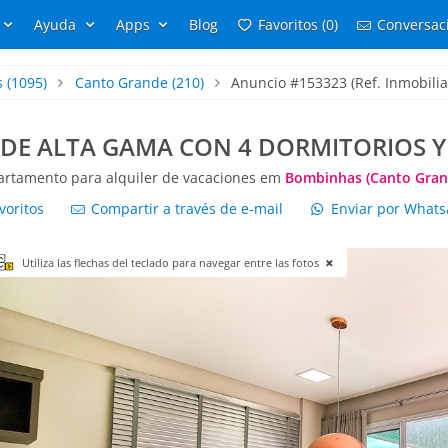
Ayuda
Apps
Blog
Favoritos (0)
Conversaci
s
(1095)
Canto Grande
(210)
Anuncio #153323 (Ref. Inmobili
 DE ALTA GAMA CON 4 DORMITORIOS Y 
artamento para alquiler de vacaciones em
Bombinhas (Canto Gran
voritos
Compartir a través de e-mail
Enviar por What
Utiliza las flechas del teclado para navegar entre las fotos