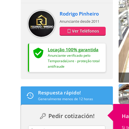
Rodrigo Pinheiro
Anunciante desde 2011
Ver Teléfonos
Locação 100% garantida
Anunciante verificado pelo
TemporadaLivre - proteção total
antifraude
Respuesta rápido!
Generalmente menos de 12 horas
Pedir cotización!
Ha
Si 
contact_name