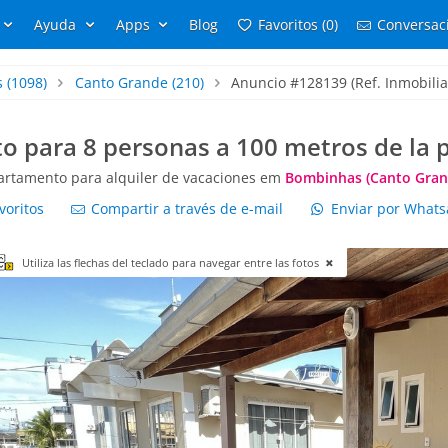
Ayuda
Apps
Blog
Favoritos (0)
Conversaci
s
(1098)
Canto Grande
(210)
Anuncio #128139 (Ref. Inmobilia
para 8 personas a 100 metros de la 
artamento para alquiler de vacaciones em
Bombinhas (Canto Gran
voritos
Compartir a través de e-mail
Enviar por What
Utiliza las flechas del teclado para navegar entre las fotos