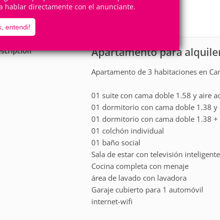
8
3
a hablar directamente con el anunciante.
Personas
Cuartos
1
Suite
, entendi!
Apartamento para alquile
scripción
Apartamento de 3 habitaciones en Can
01 suite con cama doble 1.58 y aire 
01 dormitorio con cama doble 1.38 y 
01 dormitorio con cama doble 1.38 + 
01 colchón individual
01 baño social
Sala de estar con televisión inteligent
Cocina completa con menaje
área de lavado con lavadora
Garaje cubierto para 1 automóvil
internet-wifi