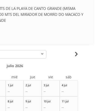
MTS DE LA PLAYA DE CANTO GRANDE (MISMA
200 MTS DEL MIRADOR DE MORRO DO MACACO Y
NDE
-
julio 2026
r
mié
jue
vie
sáb
1 jul
2 jul
3 jul
4 jul
--
--
--
--
8 jul
9 jul
10 jul
11 jul
--
--
--
--