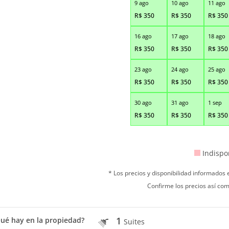
9 ago
10 ago
11 ago
R$
350
R$
350
R$
350
16 ago
17 ago
18 ago
R$
350
R$
350
R$
350
23 ago
24 ago
25 ago
R$
350
R$
350
R$
350
30 ago
31 ago
1 sep
R$
350
R$
350
R$
350
Indispo
* Los precios y disponibilidad informados
Confirme los precios así com
1
ué hay en la propiedad?
Suites