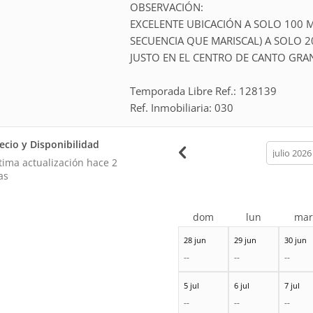
OBSERVACIÓN:
EXCELENTE UBICACIÓN A SOLO 100 
SECUENCIA QUE MARISCAL) A SOLO 
JUSTO EN EL CENTRO DE CANTO GRA
Temporada Libre Ref.: 128139
Ref. Inmobiliaria: 030
ecio y Disponibilidad
calendar
month
tima actualización hace
2
as
dom
lun
ma
28 jun
29 jun
30 jun
--
--
--
5 jul
6 jul
7 jul
--
--
--