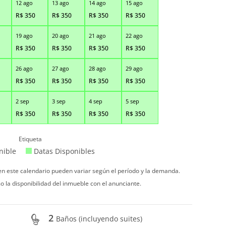
12 ago
13 ago
14 ago
15 ago
R$
350
R$
350
R$
350
R$
350
19 ago
20 ago
21 ago
22 ago
R$
350
R$
350
R$
350
R$
350
26 ago
27 ago
28 ago
29 ago
R$
350
R$
350
R$
350
R$
350
2 sep
3 sep
4 sep
5 sep
R$
350
R$
350
R$
350
R$
350
Etiqueta
nible
Datas Disponibles
 en este calendario pueden variar según el período y la demanda.
o la disponibilidad del inmueble con el anunciante.
2
Baños (incluyendo suites)