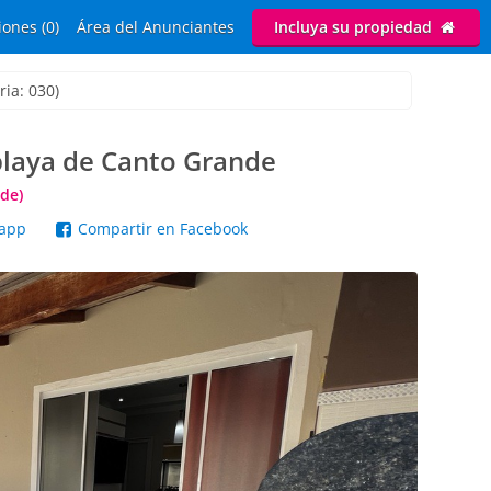
ones (0)
Área del Anunciantes
Incluya su propiedad
ria: 030)
playa de Canto Grande
de)
sapp
Compartir en Facebook