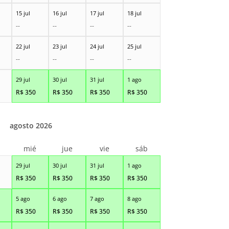
15 jul
16 jul
17 jul
18 jul
--
--
--
--
22 jul
23 jul
24 jul
25 jul
--
--
--
--
29 jul
30 jul
31 jul
1 ago
R$
350
R$
350
R$
350
R$
350
agosto 2026
r
mié
jue
vie
sáb
29 jul
30 jul
31 jul
1 ago
R$
350
R$
350
R$
350
R$
350
5 ago
6 ago
7 ago
8 ago
R$
350
R$
350
R$
350
R$
350