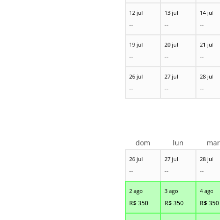
12 jul
13 jul
14 jul
--
--
--
19 jul
20 jul
21 jul
--
--
--
26 jul
27 jul
28 jul
--
--
--
dom
lun
ma
26 jul
27 jul
28 jul
--
--
--
2 ago
3 ago
4 ago
R$
350
R$
350
R$
350