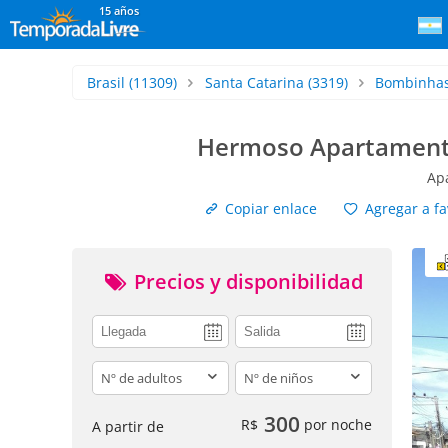
15 años
Brasil
(11309)
Santa Catarina
(3319)
Bombinha
Hermoso Apartamento 
Ap
Copiar enlace
Agregar a fa
Precios y disponibilidad
adults
children
300
R$
por noche
A partir de