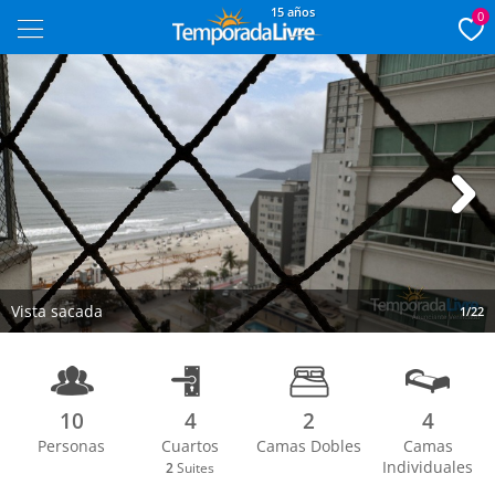
15 años
0
Next
Vista sacada
1/22
10
4
2
4
Personas
Cuartos
Camas Dobles
Camas
Individuales
2
Suites