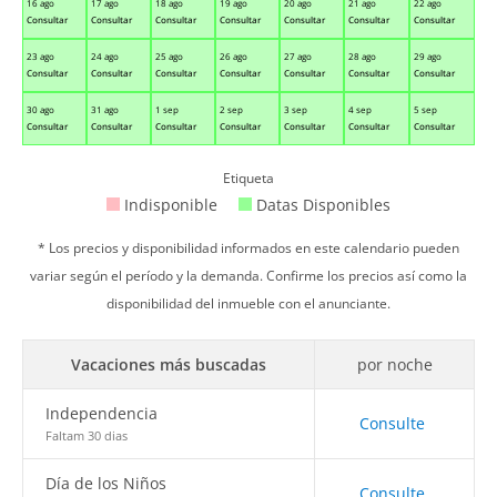
16 ago
17 ago
18 ago
19 ago
20 ago
21 ago
22 ago
Consultar
Consultar
Consultar
Consultar
Consultar
Consultar
Consultar
23 ago
24 ago
25 ago
26 ago
27 ago
28 ago
29 ago
Consultar
Consultar
Consultar
Consultar
Consultar
Consultar
Consultar
30 ago
31 ago
1 sep
2 sep
3 sep
4 sep
5 sep
Consultar
Consultar
Consultar
Consultar
Consultar
Consultar
Consultar
Etiqueta
Indisponible
Datas Disponibles
* Los precios y disponibilidad informados en este calendario pueden
variar según el período y la demanda. Confirme los precios así como la
disponibilidad del inmueble con el anunciante.
Vacaciones más buscadas
por noche
Independencia
Consulte
Faltam 30 dias
Día de los Niños
Consulte