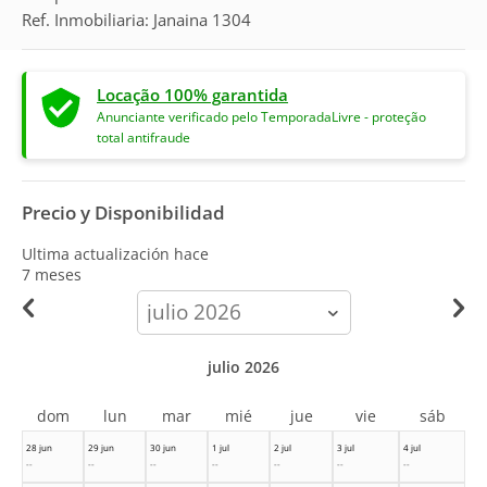
Ref. Inmobiliaria: Janaina 1304
Locação 100% garantida
Anunciante verificado pelo TemporadaLivre - proteção
total antifraude
Precio y Disponibilidad
Ultima actualización hace
7 meses
calendar-
month
julio 2026
dom
lun
mar
mié
jue
vie
sáb
28 jun
29 jun
30 jun
1 jul
2 jul
3 jul
4 jul
--
--
--
--
--
--
--