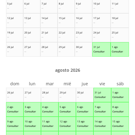
5 jul
6 jul
7 jul
8 jul
9 jul
10 jul
11 jul
--
--
--
--
--
--
--
12 jul
13 jul
14 jul
15 jul
16 jul
17 jul
18 jul
--
--
--
--
--
--
--
19 jul
20 jul
21 jul
22 jul
23 jul
24 jul
25 jul
--
--
--
--
--
--
--
26 jul
27 jul
28 jul
29 jul
30 jul
31 jul
1 ago
--
--
--
--
--
Consultar
Consultar
agosto 2026
dom
lun
mar
mié
jue
vie
sáb
26 jul
27 jul
28 jul
29 jul
30 jul
31 jul
1 ago
--
--
--
--
--
Consultar
Consultar
2 ago
3 ago
4 ago
5 ago
6 ago
7 ago
8 ago
Consultar
Consultar
Consultar
Consultar
Consultar
Consultar
Consultar
9 ago
10 ago
11 ago
12 ago
13 ago
14 ago
15 ago
Consultar
Consultar
Consultar
Consultar
Consultar
Consultar
Consultar