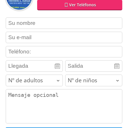
Ver Teléfonos
contact_name
contact_email
contact_phone
adults
children
contact_message