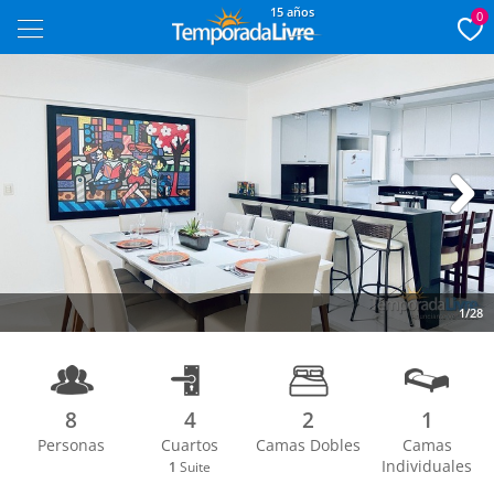
15 años
0
Next
1/28
8
4
2
1
Personas
Cuartos
Camas Dobles
Camas
Individuales
1
Suite