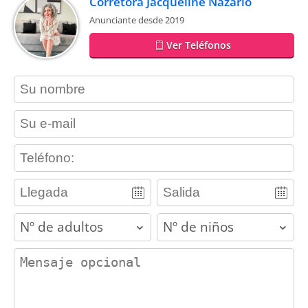
Corretora Jacqueline Nazário
Anunciante desde 2019
Ver Teléfonos
contact_name
contact_email
contact_phone
adults
children
contact_message