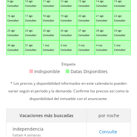
9 ago
10 ago
11 ago
12 ago
13 ago
14 ago
15 ago
Consultar
Consultar
Consultar
Consultar
Consultar
Consultar
Consultar
16 ago
17 ago
18 ago
19 ago
20 ago
21 ago
22 ago
Consultar
Consultar
Consultar
Consultar
Consultar
Consultar
Consultar
23 ago
24 ago
25 ago
26 ago
27 ago
28 ago
29 ago
Consultar
Consultar
Consultar
Consultar
Consultar
Consultar
Consultar
30 ago
31 ago
1 sep
2 sep
3 sep
4 sep
5 sep
Consultar
Consultar
Consultar
Consultar
Consultar
Consultar
Consultar
Etiqueta
Indisponible
Datas Disponibles
* Los precios y disponibilidad informados en este calendario pueden
variar según el período y la demanda. Confirme los precios así como la
disponibilidad del inmueble con el anunciante.
Vacaciones más buscadas
por noche
Independencia
Consulte
Faltam 4 semanas