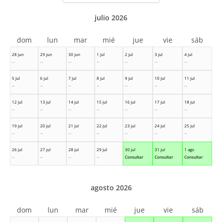
julio 2026
dom
lun
mar
mié
jue
vie
sáb
28 jun
29 jun
30 jun
1 jul
2 jul
3 jul
4 jul
--
--
--
--
--
--
--
5 jul
6 jul
7 jul
8 jul
9 jul
10 jul
11 jul
--
--
--
--
--
--
--
12 jul
13 jul
14 jul
15 jul
16 jul
17 jul
18 jul
--
--
--
--
--
--
--
19 jul
20 jul
21 jul
22 jul
23 jul
24 jul
25 jul
--
--
--
--
--
--
--
26 jul
27 jul
28 jul
29 jul
30 jul
31 jul
1 ago
--
--
--
--
Consultar
Consultar
Consultar
agosto 2026
dom
lun
mar
mié
jue
vie
sáb