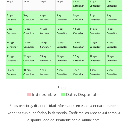
26 jul
27 jul
28 jul
29 jul
30 jul
31 jul
1 ago
--
--
--
--
Consultar
Consultar
Consultar
2 ago
3 ago
4 ago
5 ago
6 ago
7 ago
8 ago
Consultar
Consultar
Consultar
Consultar
Consultar
Consultar
Consultar
9 ago
10 ago
11 ago
12 ago
13 ago
14 ago
15 ago
Consultar
Consultar
Consultar
Consultar
Consultar
Consultar
Consultar
16 ago
17 ago
18 ago
19 ago
20 ago
21 ago
22 ago
Consultar
Consultar
Consultar
Consultar
Consultar
Consultar
Consultar
23 ago
24 ago
25 ago
26 ago
27 ago
28 ago
29 ago
Consultar
Consultar
Consultar
Consultar
Consultar
Consultar
Consultar
30 ago
31 ago
1 sep
2 sep
3 sep
4 sep
5 sep
Consultar
Consultar
Consultar
Consultar
Consultar
Consultar
Consultar
Etiqueta
Indisponible
Datas Disponibles
* Los precios y disponibilidad informados en este calendario pueden
variar según el período y la demanda. Confirme los precios así como la
disponibilidad del inmueble con el anunciante.