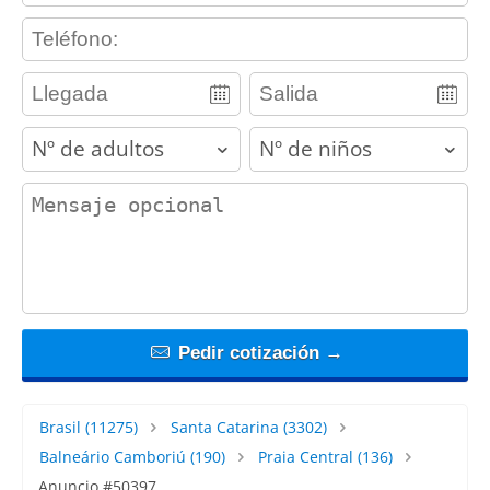
contact_phone
adults
children
contact_message
Pedir cotización →
Brasil
(11275)
Santa Catarina
(3302)
Balneário Camboriú
(190)
Praia Central
(136)
Anuncio #50397