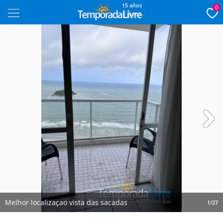
15 años
0
Next
Melhor localizaçao vista das sacadas
1/27