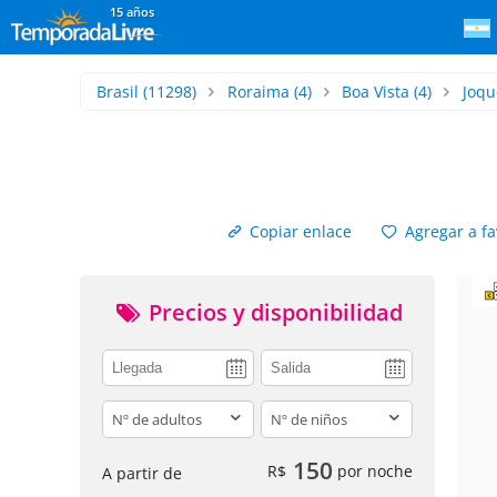
15 años
Brasil
(11298)
Roraima
(4)
Boa Vista
(4)
Joqu
Copiar enlace
Agregar a fa
Precios y disponibilidad
adults
children
150
R$
por noche
A partir de