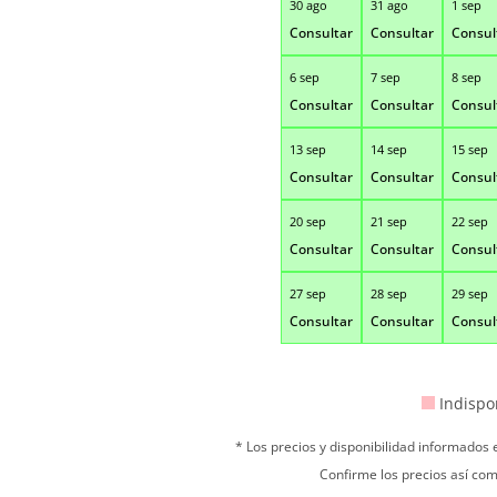
30 ago
31 ago
1 sep
Consultar
Consultar
Consul
6 sep
7 sep
8 sep
Consultar
Consultar
Consul
13 sep
14 sep
15 sep
Consultar
Consultar
Consul
20 sep
21 sep
22 sep
Consultar
Consultar
Consul
27 sep
28 sep
29 sep
Consultar
Consultar
Consul
Indispo
* Los precios y disponibilidad informados
Confirme los precios así com