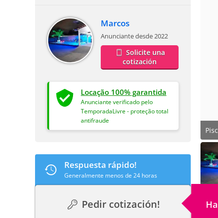
Marcos
Anunciante desde 2022
Solicite una
cotización
Locação 100% garantida
Anunciante verificado pelo
TemporadaLivre - proteção total
antifraude
Pis
Respuesta rápido!
Generalmente menos de 24 horas
Pedir cotización!
Ha