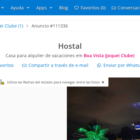
Ayuda
Apps
Blog
Favoritos (0)
Conversaci
ei Clube
(1)
Anuncio #111336
Hostal
Casa para alquiler de vacaciones em
Boa Vista (Joquei Clube)
voritos
Compartir a través de e-mail
Enviar por What
Utiliza las flechas del teclado para navegar entre las fotos