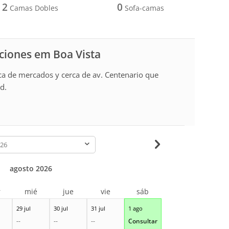
2
0
Camas Dobles
Sofa-camas
aciones em Boa Vista
ca de mercados y cerca de av. Centenario que
d.
-
agosto 2026
r
mié
jue
vie
sáb
29 jul
30 jul
31 jul
1 ago
--
--
--
Consultar