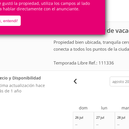
4
2
te gustó la propiedad, utiliza los campos al lado
Personas
Cuartos
a hablar directamente con el anunciante.
1
Suite
, entendi!
Casa para alquiler de vac
scripción
Propiedad bien ubicada, tranquila cer
conecta a todos los puntos de la ciuda
Temporada Libre Ref.: 111336
ecio y Disponibilidad
calendar
month
tima actualización hace
s de 1 año
dom
lun
ma
26 jul
27 jul
28 jul
--
--
--