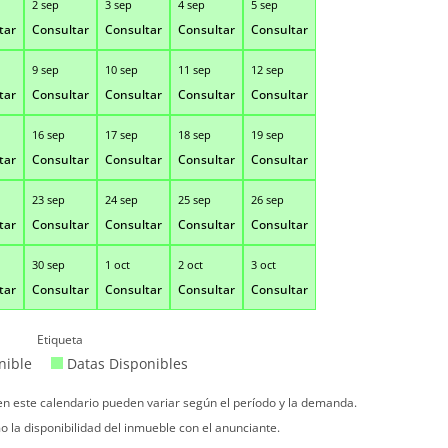
2 sep
3 sep
4 sep
5 sep
tar
Consultar
Consultar
Consultar
Consultar
9 sep
10 sep
11 sep
12 sep
tar
Consultar
Consultar
Consultar
Consultar
16 sep
17 sep
18 sep
19 sep
tar
Consultar
Consultar
Consultar
Consultar
23 sep
24 sep
25 sep
26 sep
tar
Consultar
Consultar
Consultar
Consultar
30 sep
1 oct
2 oct
3 oct
tar
Consultar
Consultar
Consultar
Consultar
Etiqueta
nible
Datas Disponibles
 en este calendario pueden variar según el período y la demanda.
o la disponibilidad del inmueble con el anunciante.