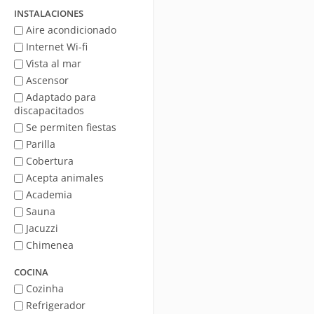
mar
INSTALACIONES
Aire acondicionado
Internet Wi-fi
Vista al mar
Ascensor
Adaptado para
discapacitados
Se permiten fiestas
Parilla
Cobertura
Acepta animales
Academia
Sauna
Jacuzzi
Chimenea
COCINA
Cozinha
Refrigerador