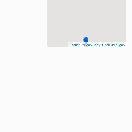
Leaflet
|
© MapTiler
© OpenStreetMap