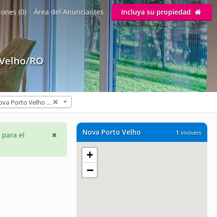
ones (0)
Área del Anunciantes
Incluya su propiedad
 Velho/RO
Nova Porto Velho (1)
Nova Porto Velho
1
imóveis
 para el
+
−