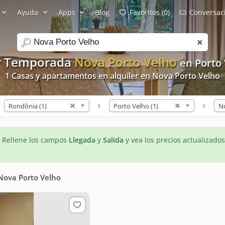
Ayuda
Apps
Blog
Favoritos (0)
Conversaci
search
er Temporada
Nova Porto Velho
en Porto
1 Casas y apartamentos en alquiler en Nova Porto Velho
Rondônia (1)
Porto Velho (1)
- Rellene los campos
Llegada
y
Salida
y vea los precios actualizados
Nova Porto Velho