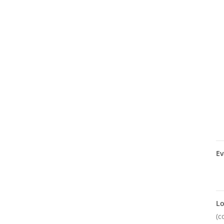
Ev
Lo
(c