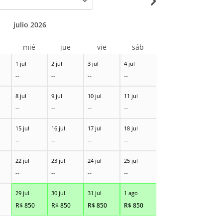
julio 2026
r
mié
jue
vie
sáb
1 jul
2 jul
3 jul
4 jul
--
--
--
--
8 jul
9 jul
10 jul
11 jul
--
--
--
--
15 jul
16 jul
17 jul
18 jul
--
--
--
--
22 jul
23 jul
24 jul
25 jul
--
--
--
--
29 jul
30 jul
31 jul
1 ago
R$
850
R$
850
R$
850
R$
850