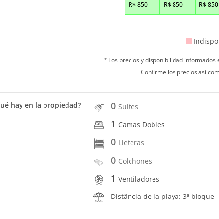
R$
850
R$
850
R$
850
Indispo
* Los precios y disponibilidad informados
Confirme los precios así com
0
ué hay en la propiedad?
Suites
1
Camas Dobles
0
Lieteras
0
Colchones
1
Ventiladores
Distância de la playa: 3ª bloque