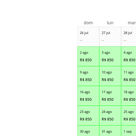
dom
lun
ma
26 jul
27 jul
28 jul
--
--
--
2 ago
3 ago
4 ago
R$
850
R$
850
R$
850
9 ago
10 ago
11 ago
R$
850
R$
850
R$
850
16 ago
17 ago
18 ago
R$
850
R$
850
R$
850
23 ago
24 ago
25 ago
R$
850
R$
850
R$
850
30 ago
31 ago
1 sep