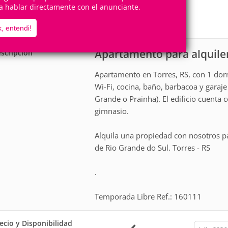
4
1
a hablar directamente con el anunciante.
Personas
Cuartos
0
Suites
, entendi!
Apartamento para alquile
scripción
Apartamento en Torres, RS, con 1 dor
Wi-Fi, cocina, baño, barbacoa y garaje
Grande o Prainha). El edificio cuenta 
gimnasio.
Alquila una propiedad con nosotros p
de Rio Grande do Sul. Torres - RS
.
Temporada Libre Ref.: 160111
ecio y Disponibilidad
calendar