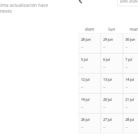
month
tima actualización hace
meses
dom
lun
ma
28 jun
29 jun
30 jun
--
--
--
5 jul
6 jul
7 jul
--
--
--
12 jul
13 jul
14 jul
--
--
--
19 jul
20 jul
21 jul
--
--
--
26 jul
27 jul
28 jul
--
--
--