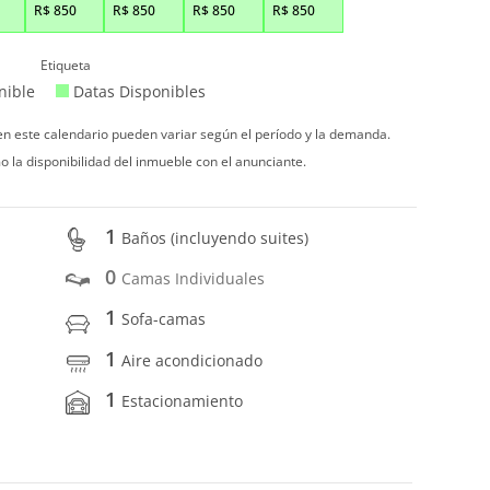
R$
850
R$
850
R$
850
R$
850
Etiqueta
nible
Datas Disponibles
 en este calendario pueden variar según el período y la demanda.
o la disponibilidad del inmueble con el anunciante.
1
Baños (incluyendo suites)
0
Camas Individuales
1
Sofa-camas
1
Aire acondicionado
1
Estacionamiento