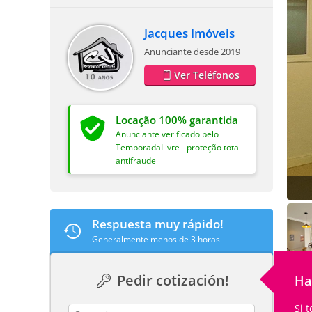
Jacques Imóveis
Anunciante desde 2019
Ver Teléfonos
Locação 100% garantida
Anunciante verificado pelo
TemporadaLivre - proteção total
antifraude
Respuesta muy rápido!
Generalmente menos de 3 horas
Pedir cotización!
Ha
Si 
contact_name