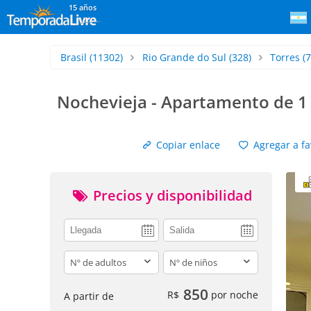
15 años
Brasil
(11302)
Rio Grande do Sul
(328)
Torres
(7
Nochevieja - Apartamento de 1 d
Copiar enlace
Agregar a fa
Precios y disponibilidad
adults
children
850
R$
por noche
A partir de