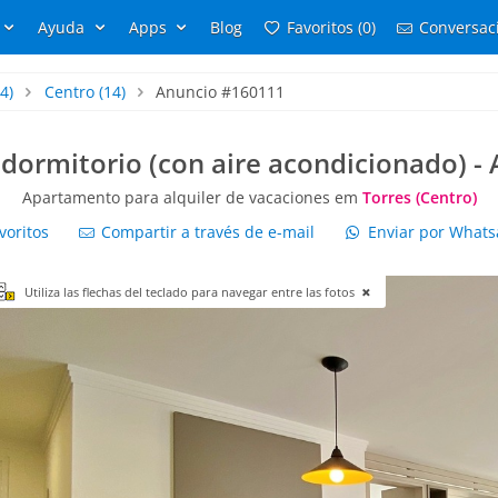
Ayuda
Apps
Blog
Favoritos (0)
Conversaci
4)
Centro
(14)
Anuncio #160111
ormitorio (con aire acondicionado) - A
Apartamento para alquiler de vacaciones em
Torres (Centro)
voritos
Compartir a través de e-mail
Enviar por What
Utiliza las flechas del teclado para navegar entre las fotos