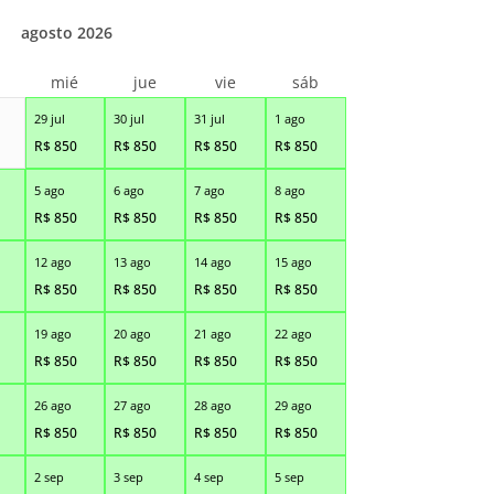
agosto 2026
r
mié
jue
vie
sáb
29 jul
30 jul
31 jul
1 ago
R$
850
R$
850
R$
850
R$
850
5 ago
6 ago
7 ago
8 ago
R$
850
R$
850
R$
850
R$
850
12 ago
13 ago
14 ago
15 ago
R$
850
R$
850
R$
850
R$
850
19 ago
20 ago
21 ago
22 ago
R$
850
R$
850
R$
850
R$
850
26 ago
27 ago
28 ago
29 ago
R$
850
R$
850
R$
850
R$
850
2 sep
3 sep
4 sep
5 sep