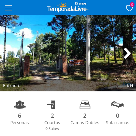
15 años
0
Next
Entrada
1/14
6
2
2
0
Personas
Cuartos
Camas Dobles
Sofa-camas
0
Suites