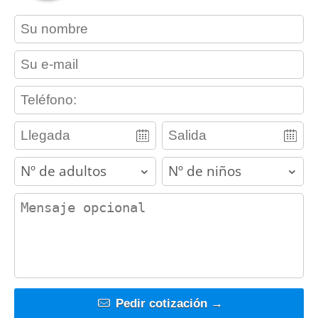
contact_name
contact_email
contact_phone
adults
children
contact_message
Pedir cotización →