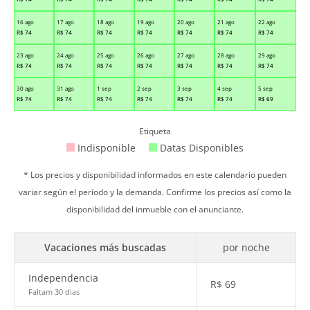
16 ago
17 ago
18 ago
19 ago
20 ago
21 ago
22 ago
R$
74
R$
74
R$
74
R$
74
R$
74
R$
74
R$
74
23 ago
24 ago
25 ago
26 ago
27 ago
28 ago
29 ago
R$
74
R$
74
R$
74
R$
74
R$
74
R$
74
R$
74
30 ago
31 ago
1 sep
2 sep
3 sep
4 sep
5 sep
R$
74
R$
74
R$
74
R$
74
R$
74
R$
74
R$
69
Etiqueta
Indisponible
Datas Disponibles
* Los precios y disponibilidad informados en este calendario pueden
variar según el período y la demanda. Confirme los precios así como la
disponibilidad del inmueble con el anunciante.
Vacaciones más buscadas
por noche
Independencia
R$
69
Faltam 30 dias