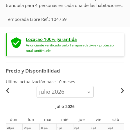
tranquila para 4 personas en cada una de las habitaciones.
Temporada Libre Ref.: 104759
Locação 100% garantida
Anunciante verificado pelo TemporadaLivre - proteção
total antifraude
Precio y Disponibilidad
Ultima actualización hace
10 meses
calendar-
month
julio 2026
dom
lun
mar
mié
jue
vie
sáb
28 jun
29 jun
30 jun
1 jul
2 jul
3 jul
4 jul