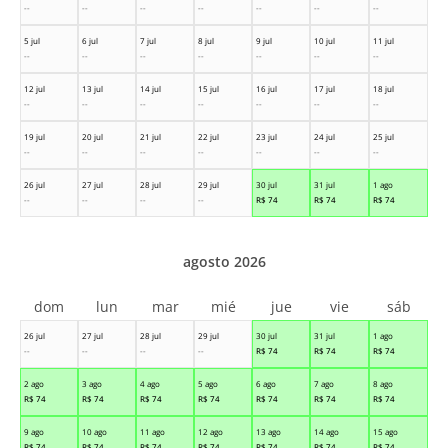
--
--
--
--
--
--
--
5 jul
6 jul
7 jul
8 jul
9 jul
10 jul
11 jul
--
--
--
--
--
--
--
12 jul
13 jul
14 jul
15 jul
16 jul
17 jul
18 jul
--
--
--
--
--
--
--
19 jul
20 jul
21 jul
22 jul
23 jul
24 jul
25 jul
--
--
--
--
--
--
--
26 jul
27 jul
28 jul
29 jul
30 jul
31 jul
1 ago
--
--
--
--
R$
74
R$
74
R$
74
agosto 2026
dom
lun
mar
mié
jue
vie
sáb
26 jul
27 jul
28 jul
29 jul
30 jul
31 jul
1 ago
--
--
--
--
R$
74
R$
74
R$
74
2 ago
3 ago
4 ago
5 ago
6 ago
7 ago
8 ago
R$
74
R$
74
R$
74
R$
74
R$
74
R$
74
R$
74
9 ago
10 ago
11 ago
12 ago
13 ago
14 ago
15 ago
R$
74
R$
74
R$
74
R$
74
R$
74
R$
74
R$
74