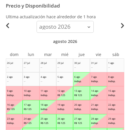
Precio y Disponibilidad
Ultima actualización hace
alrededor de 1 hora
calendar-
month
agosto 2026
dom
lun
mar
mié
jue
vie
sáb
26 jul
27 jul
28 jul
29 jul
30 jul
31 jul
1 ago
--
--
--
--
--
--
--
2 ago
3 ago
4 ago
5 ago
6 ago
7 ago
8 ago
--
--
--
--
Indisp.
Indisp.
Indisp.
9 ago
10 ago
11 ago
12 ago
13 ago
14 ago
15 ago
Indisp.
Indisp.
Indisp.
R$
125
R$
125
Indisp.
Indisp.
16 ago
17 ago
18 ago
19 ago
20 ago
21 ago
22 ago
R$
135
R$
125
Indisp.
Indisp.
Indisp.
Indisp.
Indisp.
23 ago
24 ago
25 ago
26 ago
27 ago
28 ago
29 ago
Indisp.
R$
125
R$
125
R$
125
R$
125
Indisp.
Indisp.