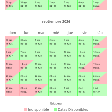
30 ago
31 ago
1 sep
2 sep
3 sep
4 sep
5 sep
R$
135
R$
125
R$
128
R$
128
R$
128
R$
137
Indisp.
septiembre 2026
dom
lun
mar
mié
jue
vie
sáb
30 ago
31 ago
1 sep
2 sep
3 sep
4 sep
5 sep
R$
135
R$
125
R$
128
R$
128
R$
128
R$
137
Indisp.
6 sep
7 sep
8 sep
9 sep
10 sep
11 sep
12 sep
R$
137
R$
128
R$
128
R$
128
R$
128
R$
137
Indisp.
13 sep
14 sep
15 sep
16 sep
17 sep
18 sep
19 sep
Indisp.
R$
128
R$
128
R$
128
R$
128
Indisp.
Indisp.
20 sep
21 sep
22 sep
23 sep
24 sep
25 sep
26 sep
R$
137
R$
128
R$
128
R$
128
R$
128
R$
137
Indisp.
27 sep
28 sep
29 sep
30 sep
1 oct
2 oct
3 oct
Indisp.
Indisp.
R$
128
R$
128
R$
128
R$
137
R$
137
Etiqueta
Indisponible
Datas Disponibles