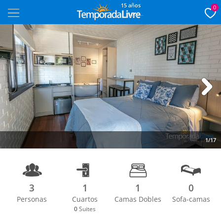
15 años
0
Next
1/17
3
1
1
0
Personas
Cuartos
Camas Dobles
Sofa-camas
0
Suites