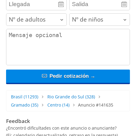
adults
children
contact_message
Pedir cotización →
Brasil
(11293)
Rio Grande do Sul
(328)
Gramado
(35)
Centro
(14)
Anuncio #141635
Feedback
¿Encontró dificultades con este anuncio o anunciante?
(Ej: calendario desactualizado, retraso en la respuesta)