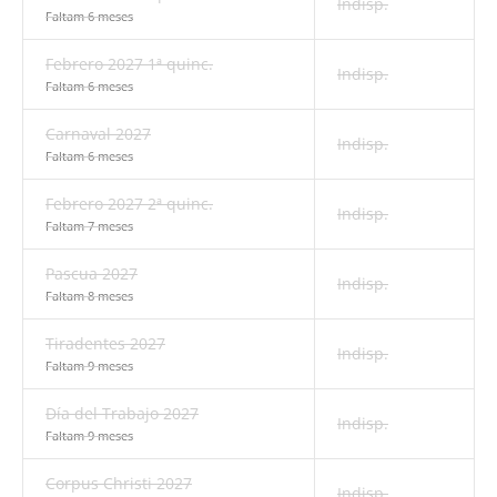
Indisp.
Faltam 6 meses
Febrero 2027 1ª quinc.
Indisp.
Faltam 6 meses
Carnaval 2027
Indisp.
Faltam 6 meses
Febrero 2027 2ª quinc.
Indisp.
Faltam 7 meses
Pascua 2027
Indisp.
Faltam 8 meses
Tiradentes 2027
Indisp.
Faltam 9 meses
Día del Trabajo 2027
Indisp.
Faltam 9 meses
Corpus Christi 2027
Indisp.