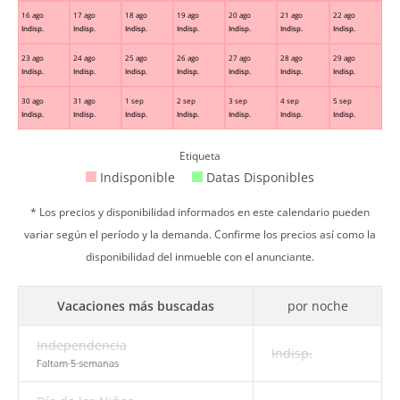
16 ago
17 ago
18 ago
19 ago
20 ago
21 ago
22 ago
Indisp.
Indisp.
Indisp.
Indisp.
Indisp.
Indisp.
Indisp.
23 ago
24 ago
25 ago
26 ago
27 ago
28 ago
29 ago
Indisp.
Indisp.
Indisp.
Indisp.
Indisp.
Indisp.
Indisp.
30 ago
31 ago
1 sep
2 sep
3 sep
4 sep
5 sep
Indisp.
Indisp.
Indisp.
Indisp.
Indisp.
Indisp.
Indisp.
Etiqueta
Indisponible
Datas Disponibles
* Los precios y disponibilidad informados en este calendario pueden
variar según el período y la demanda. Confirme los precios así como la
disponibilidad del inmueble con el anunciante.
Vacaciones más buscadas
por noche
Independencia
Indisp.
Faltam 5 semanas