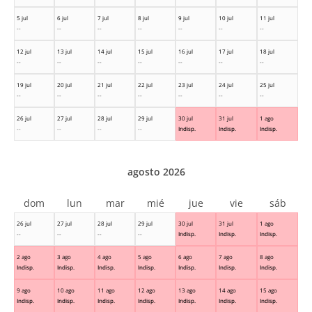
5 jul
6 jul
7 jul
8 jul
9 jul
10 jul
11 jul
--
--
--
--
--
--
--
12 jul
13 jul
14 jul
15 jul
16 jul
17 jul
18 jul
--
--
--
--
--
--
--
19 jul
20 jul
21 jul
22 jul
23 jul
24 jul
25 jul
--
--
--
--
--
--
--
26 jul
27 jul
28 jul
29 jul
30 jul
31 jul
1 ago
--
--
--
--
Indisp.
Indisp.
Indisp.
agosto 2026
dom
lun
mar
mié
jue
vie
sáb
26 jul
27 jul
28 jul
29 jul
30 jul
31 jul
1 ago
--
--
--
--
Indisp.
Indisp.
Indisp.
2 ago
3 ago
4 ago
5 ago
6 ago
7 ago
8 ago
Indisp.
Indisp.
Indisp.
Indisp.
Indisp.
Indisp.
Indisp.
9 ago
10 ago
11 ago
12 ago
13 ago
14 ago
15 ago
Indisp.
Indisp.
Indisp.
Indisp.
Indisp.
Indisp.
Indisp.