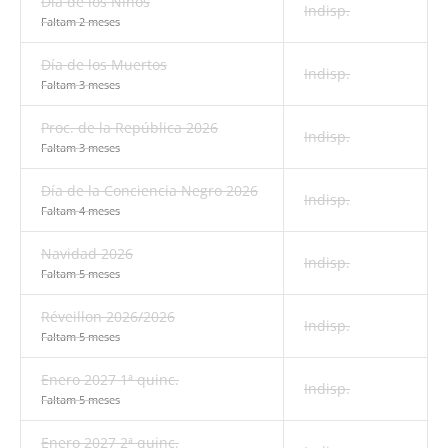
Día de los Niños
Indisp.
Faltam 2 meses
Día de los Muertos
Indisp.
Faltam 3 meses
Proc. de la República 2026
Indisp.
Faltam 3 meses
Día de la Conciencia Negro 2026
Indisp.
Faltam 4 meses
Navidad 2026
Indisp.
Faltam 5 meses
Réveillon 2026/2026
Indisp.
Faltam 5 meses
Enero 2027 1ª quinc.
Indisp.
Faltam 5 meses
Enero 2027 2ª quinc.