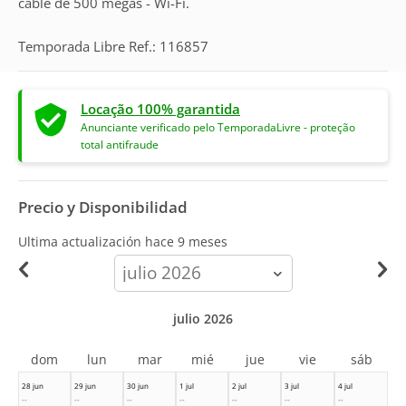
cable de 500 megas - Wi-Fi.
Temporada Libre Ref.: 116857
Locação 100% garantida
Anunciante verificado pelo TemporadaLivre - proteção
total antifraude
Precio y Disponibilidad
Ultima actualización hace
9 meses
calendar-
month
julio 2026
dom
lun
mar
mié
jue
vie
sáb
28 jun
29 jun
30 jun
1 jul
2 jul
3 jul
4 jul
--
--
--
--
--
--
--