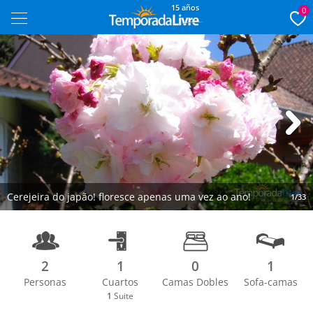
15 años
0
Next
Cerejeira do japão! floresce apenas uma vez ao ano!
1/33
2
1
0
1
Personas
Cuartos
Camas Dobles
Sofa-camas
1
Suite