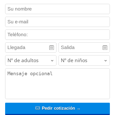
contact_name
contact_email
contact_phone
adults
children
contact_message
Pedir cotización →