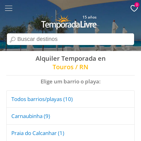
0
15 años
search
Alquiler Temporada en
Touros / RN
Elige um barrio o playa:
Todos barrios/playas (10)
Carnaubinha (9)
Praia do Calcanhar (1)