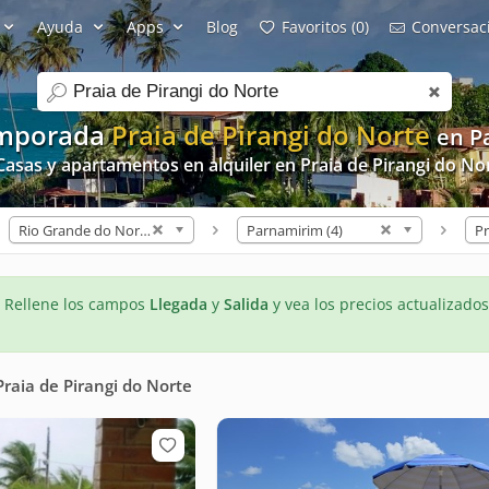
Ayuda
Apps
Blog
Favoritos (0)
Conversaci
search
emporada
Praia de Pirangi do Norte
en P
Casas y apartamentos en alquiler en Praia de Pirangi do No
Rio Grande do Norte (149)
Parnamirim (4)
- Rellene los campos
Llegada
y
Salida
y vea los precios actualizados
Praia de Pirangi do Norte