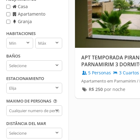
Casa
Apartamento
Granja
HABITACIONES
Habitaciones
Habitaciones
min
max
BAÑOS
APT TEMPORADA PIRAN
Baños
PARNAMIRIM 3 DORMITOR
5 Personas
3 Cuartos
ESTACIONAMIENTO
Apartamento em Parnamirim / P
Estacionamiento
R$
250
por noche
MAXIMO DE PERSONAS
Maximo
de
personas
DISTÂNCIA DEL MAR
Distância
del