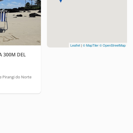
Leaflet
|
© MapTiler
© OpenStreetMap
A 300M DEL
 Pirangi do Norte