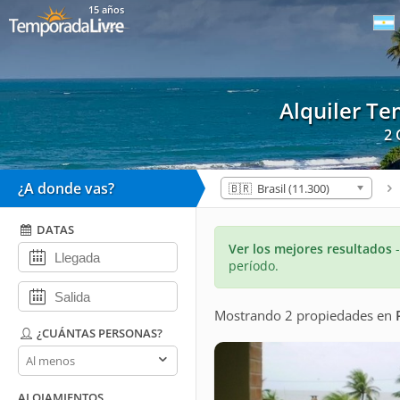
15 años
Alquiler T
2 
¿A donde vas?
🇧🇷 Brasil (11.300)
DATAS
Ver los mejores resultados
período.
Mostrando 2 propiedades
en
¿CUÁNTAS PERSONAS?
¿Cuántas
personas?
ALOJAMIENTOS