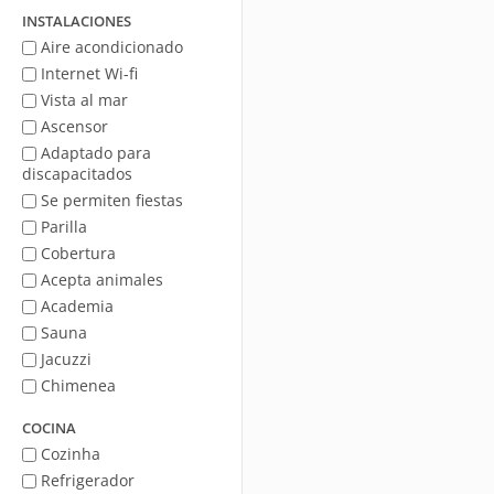
mar
INSTALACIONES
Aire acondicionado
Internet Wi-fi
Vista al mar
Ascensor
Adaptado para
discapacitados
Se permiten fiestas
Parilla
Cobertura
Acepta animales
Academia
Sauna
Jacuzzi
Chimenea
COCINA
Cozinha
Refrigerador