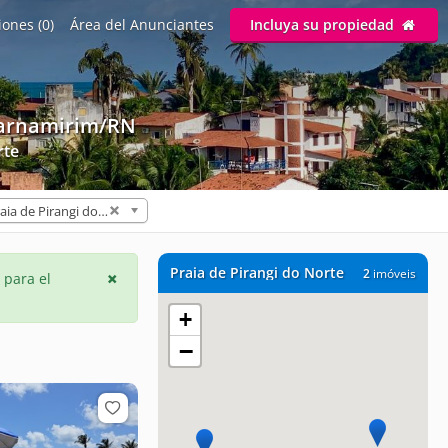
ones (0)
Área del Anunciantes
Incluya su propiedad
arnamirim/RN
rte
Praia de Pirangi do Norte (2)
Praia de Pirangi do Norte
2
imóveis
 para el
+
−