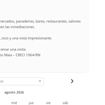
ercados, panaderías, bares, restaurantes, salones
s en las inmediaciones.
 ocio y una vista impresionante.
ramar una visita
irio Maia – CRECI 1964/RN
-
agosto 2026
r
mié
jue
vie
sáb