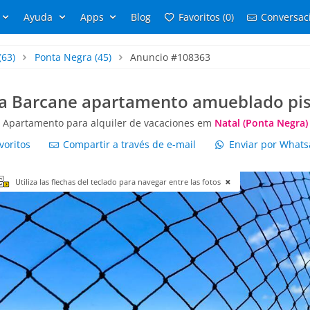
Ayuda
Apps
Blog
Favoritos (0)
Conversaci
(63)
Ponta Negra
(45)
Anuncio #108363
a Barcane apartamento amueblado pis
Apartamento para alquiler de vacaciones em
Natal (Ponta Negra)
voritos
Compartir a través de e-mail
Enviar por What
Utiliza las flechas del teclado para navegar entre las fotos