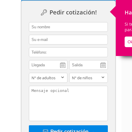
Pedir cotización!
Ha
Si 
contact_name
par
De
contact_email
Ok
contact_phone
adults
children
contact_message
Pedir cotización →