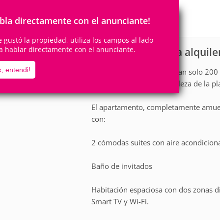
5
2
Personas
Cuartos
2
Suites
bla directamente con el anunciante!
te gustó la propiedad, utiliza los campos al lado
a hablar directamente con el anunciante.
Apartamento para alquile
scripción
, entendi!
Ubicación privilegiada: a tan solo 20
do Careca y de toda la belleza de la p
El apartamento, completamente amueb
con:
2 cómodas suites con aire acondicion
Baño de invitados
Habitación espaciosa con dos zonas d
Smart TV y Wi-Fi.