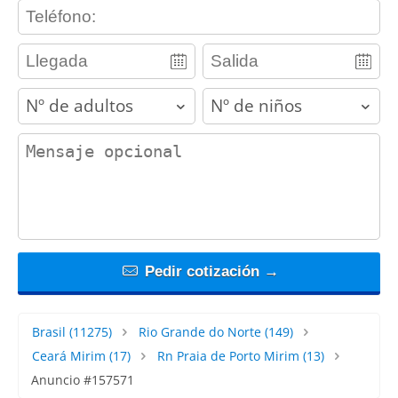
contact_phone
adults
children
contact_message
Pedir cotización →
Brasil
(11275)
Rio Grande do Norte
(149)
Ceará Mirim
(17)
Rn Praia de Porto Mirim
(13)
Anuncio #157571