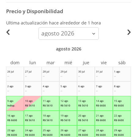
Precio y Disponibilidad
Ultima actualización hace
alrededor de 1 hora
calendar-
month
agosto 2026
dom
lun
mar
mié
jue
vie
sáb
26 jul
27 jul
28 jul
29 jul
30 jul
31 jul
1 ago
--
--
--
--
--
--
--
2 ago
3 ago
4 ago
5 ago
6 ago
7 ago
8 ago
--
--
--
--
--
--
--
9 ago
10 ago
11 ago
12 ago
13 ago
14 ago
15 ago
Indisp.
R$
5610
R$
5610
R$
5610
R$
5610
R$
6600
R$
6600
16 ago
17 ago
18 ago
19 ago
20 ago
21 ago
22 ago
R$
6600
R$
5610
R$
5610
R$
5610
R$
5610
R$
6600
R$
6600
23 ago
24 ago
25 ago
26 ago
27 ago
28 ago
29 ago
R$
6600
R$
6600
R$
6600
R$
6600
R$
6600
R$
6600
R$
6600