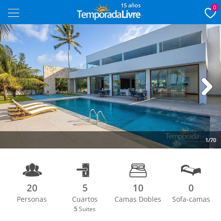
15 años
0
Next
1/70
20
5
10
0
Personas
Cuartos
Camas Dobles
Sofa-camas
5
Suites