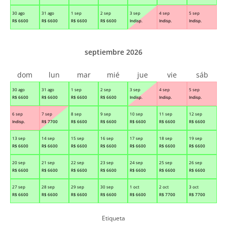
30 ago
31 ago
1 sep
2 sep
3 sep
4 sep
5 sep
R$
6600
R$
6600
R$
6600
R$
6600
Indisp.
Indisp.
Indisp.
septiembre 2026
dom
lun
mar
mié
jue
vie
sáb
30 ago
31 ago
1 sep
2 sep
3 sep
4 sep
5 sep
R$
6600
R$
6600
R$
6600
R$
6600
Indisp.
Indisp.
Indisp.
6 sep
7 sep
8 sep
9 sep
10 sep
11 sep
12 sep
Indisp.
R$
7700
R$
6600
R$
6600
R$
6600
R$
6600
R$
6600
13 sep
14 sep
15 sep
16 sep
17 sep
18 sep
19 sep
R$
6600
R$
6600
R$
6600
R$
6600
R$
6600
R$
6600
R$
6600
20 sep
21 sep
22 sep
23 sep
24 sep
25 sep
26 sep
R$
6600
R$
6600
R$
6600
R$
6600
R$
6600
R$
6600
R$
6600
27 sep
28 sep
29 sep
30 sep
1 oct
2 oct
3 oct
R$
6600
R$
6600
R$
6600
R$
6600
R$
6600
R$
7700
R$
7700
Etiqueta