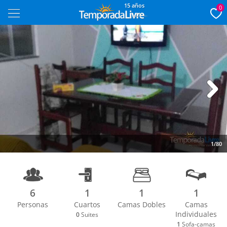
15 años
0
Next
1/80
6
1
1
1
Personas
Cuartos
Camas Dobles
Camas
Individuales
0
Suites
1
Sofa-camas