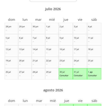
julio 2026
dom
lun
mar
mié
jue
vie
sáb
28 jun
29 jun
30 jun
1 jul
2 jul
3 jul
4 jul
--
--
--
--
--
--
--
5 jul
6 jul
7 jul
8 jul
9 jul
10 jul
11 jul
--
--
--
--
--
--
--
12 jul
13 jul
14 jul
15 jul
16 jul
17 jul
18 jul
--
--
--
--
--
--
--
19 jul
20 jul
21 jul
22 jul
23 jul
24 jul
25 jul
--
--
--
--
--
--
--
26 jul
27 jul
28 jul
29 jul
30 jul
31 jul
1 ago
--
--
--
--
Consultar
Consultar
Consultar
agosto 2026
dom
lun
mar
mié
jue
vie
sáb