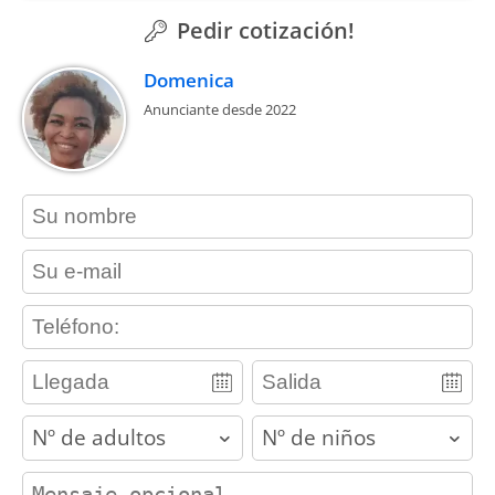
Pedir cotización!
Domenica
Anunciante desde 2022
contact_name
contact_email
contact_phone
adults
children
contact_message