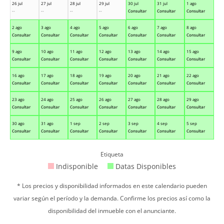
26 jul
27 jul
28 jul
29 jul
30 jul
31 jul
1 ago
--
--
--
--
Consultar
Consultar
Consultar
2 ago
3 ago
4 ago
5 ago
6 ago
7 ago
8 ago
Consultar
Consultar
Consultar
Consultar
Consultar
Consultar
Consultar
9 ago
10 ago
11 ago
12 ago
13 ago
14 ago
15 ago
Consultar
Consultar
Consultar
Consultar
Consultar
Consultar
Consultar
16 ago
17 ago
18 ago
19 ago
20 ago
21 ago
22 ago
Consultar
Consultar
Consultar
Consultar
Consultar
Consultar
Consultar
23 ago
24 ago
25 ago
26 ago
27 ago
28 ago
29 ago
Consultar
Consultar
Consultar
Consultar
Consultar
Consultar
Consultar
30 ago
31 ago
1 sep
2 sep
3 sep
4 sep
5 sep
Consultar
Consultar
Consultar
Consultar
Consultar
Consultar
Consultar
Etiqueta
Indisponible
Datas Disponibles
* Los precios y disponibilidad informados en este calendario pueden
variar según el período y la demanda. Confirme los precios así como la
disponibilidad del inmueble con el anunciante.