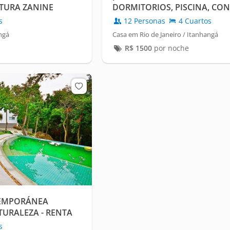
CTURA ZANINE
DORMITORIOS, PISCINA, CO
VISTA
s
12 Personas
4 Cuartos
ngá
Casa em Rio de Janeiro / Itanhangá
R$
1500
por noche
EMPORÁNEA
URALEZA - RENTA
s