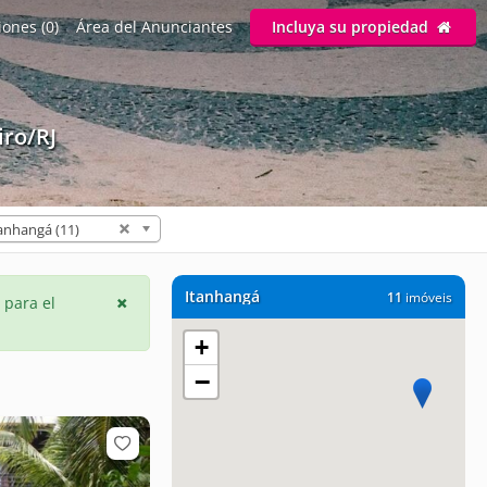
ones (0)
Área del Anunciantes
Incluya su propiedad
iro/RJ
anhangá (11)
Itanhangá
11
imóveis
 para el
+
−