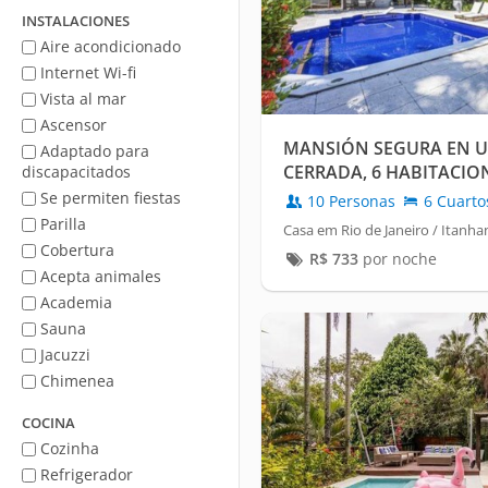
mar
INSTALACIONES
Aire acondicionado
Internet Wi-fi
Vista al mar
Ascensor
MANSIÓN SEGURA EN 
Adaptado para
CERRADA, 6 HABITACIO
discapacitados
PARA PERSONAS CON D
Se permiten fiestas
10 Personas
6 Cuarto
ALQUILER ANUAL.
Parilla
Casa em Rio de Janeiro / Itanha
Cobertura
R$
733
por noche
Acepta animales
Academia
Sauna
Jacuzzi
Chimenea
COCINA
Cozinha
Refrigerador