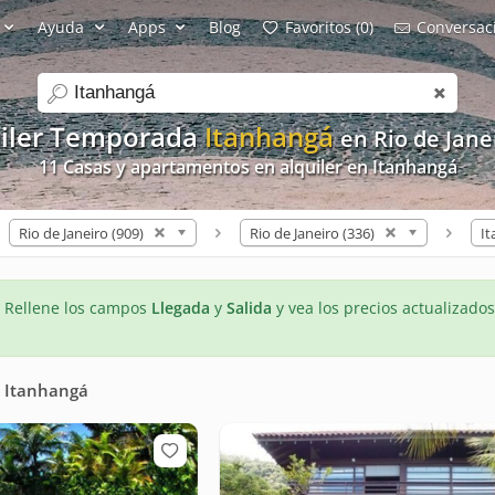
Ayuda
Apps
Blog
Favoritos (0)
Conversaci
search
uiler Temporada
Itanhangá
en Rio de Jane
11 Casas y apartamentos en alquiler en Itanhangá
Rio de Janeiro (909)
Rio de Janeiro (336)
It
- Rellene los campos
Llegada
y
Salida
y vea los precios actualizados
n
Itanhangá