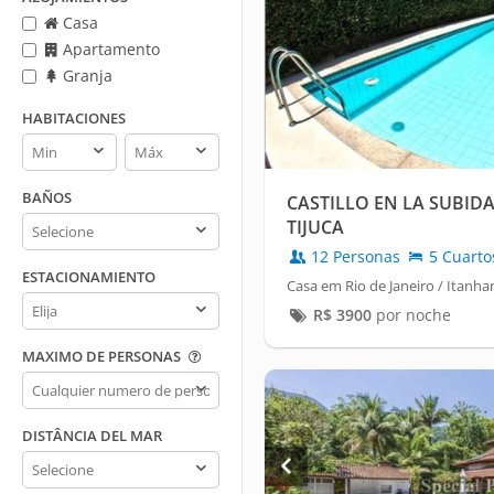
Casa
Apartamento
Granja
HABITACIONES
Habitaciones
Habitaciones
min
max
BAÑOS
CASTILLO EN LA SUBIDA
Baños
TIJUCA
12 Personas
5 Cuarto
ESTACIONAMIENTO
Casa em Rio de Janeiro / Itanha
Estacionamiento
R$
3900
por noche
MAXIMO DE PERSONAS
Maximo
de
personas
DISTÂNCIA DEL MAR
Distância
del