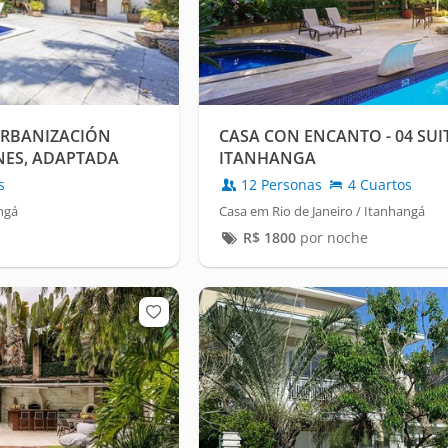
URBANIZACIÓN
CASA CON ENCANTO - 04 SUI
NES, ADAPTADA
ITANHANGA
ISCAPACIDAD,
s
12 Personas
4 Cuartos
ngá
Casa em Rio de Janeiro / Itanhangá
R$
1800
por noche