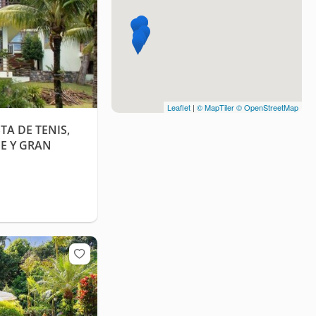
Leaflet
|
© MapTiler
© OpenStreetMap
A DE TENIS,
E Y GRAN