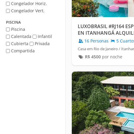
Congelador Horiz.
Congelador Vert.
PISCINA
LUXOBRASIL #RJ164 ES
Piscina
EN ITANHANGÁ ALQUIL
Calentada
Infantil
16 Personas
5 Cuarto
Cubierta
Privada
Casa em Rio de Janeiro / Itanha
Compartida
R$
4500
por noche