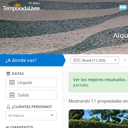
15 años
Alq
¿A donde vas?
🇧🇷 Brasil (11.293)
DATAS
Ver los mejores resultados
período.
Mostrando 11 propiedades
e
¿CUÁNTAS PERSONAS?
¿Cuántas
personas?
ALOJAMIENTOS