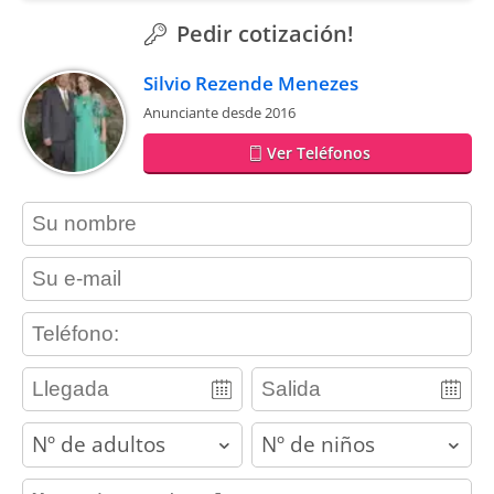
Pedir cotización!
Silvio Rezende Menezes
Anunciante desde 2016
Ver Teléfonos
contact_name
contact_email
contact_phone
adults
children
contact_message