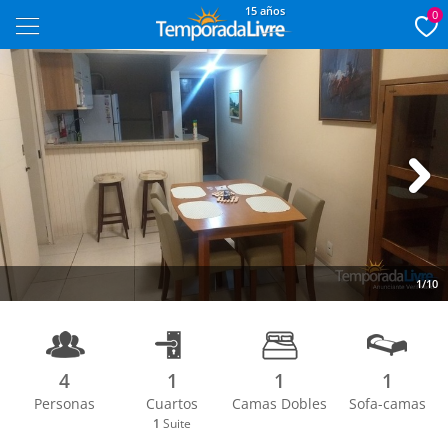
15 años
0
Next
1/10
4
1
1
1
Personas
Cuartos
Camas Dobles
Sofa-camas
1
Suite