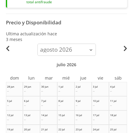
total antifraude
Precio y Disponibilidad
Ultima actualización hace
3 meses
calendar-
month
julio 2026
dom
lun
mar
mié
jue
vie
sáb
28 jun
29 jun
30 jun
1 jul
2 jul
3 jul
4 jul
--
--
--
--
--
--
--
5 jul
6 jul
7 jul
8 jul
9 jul
10 jul
11 jul
--
--
--
--
--
--
--
12 jul
13 jul
14 jul
15 jul
16 jul
17 jul
18 jul
--
--
--
--
--
--
--
19 jul
20 jul
21 jul
22 jul
23 jul
24 jul
25 jul