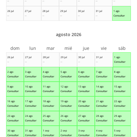
--
--
--
--
--
--
--
26 jul
27 jul
28 jul
29 jul
30 jul
31 jul
1 ago
--
--
--
--
--
--
Consultar
agosto 2026
dom
lun
mar
mié
jue
vie
sáb
26 jul
27 jul
28 jul
29 jul
30 jul
31 jul
1 ago
--
--
--
--
--
--
Consultar
2 ago
3 ago
4 ago
5 ago
6 ago
7 ago
8 ago
Consultar
Consultar
Consultar
Consultar
Consultar
Consultar
Consultar
9 ago
10 ago
11 ago
12 ago
13 ago
14 ago
15 ago
Consultar
Consultar
Consultar
Consultar
Consultar
Consultar
Consultar
16 ago
17 ago
18 ago
19 ago
20 ago
21 ago
22 ago
Consultar
Consultar
Consultar
Consultar
Consultar
Consultar
Consultar
23 ago
24 ago
25 ago
26 ago
27 ago
28 ago
29 ago
Consultar
Consultar
Consultar
Consultar
Consultar
Consultar
Consultar
30 ago
31 ago
1 sep
2 sep
3 sep
4 sep
5 sep
Consultar
Consultar
Consultar
Consultar
Consultar
Consultar
Consultar