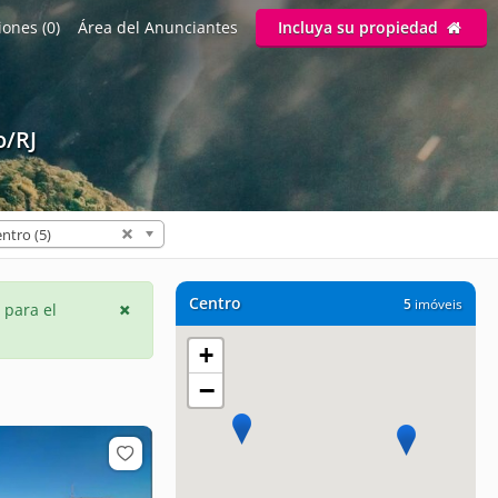
ones (0)
Área del Anunciantes
Incluya su propiedad
o/RJ
ntro (5)
Centro
5
imóveis
 para el
+
−