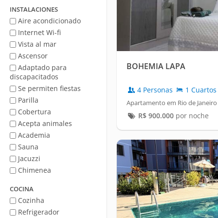
mar
INSTALACIONES
Aire acondicionado
Internet Wi-fi
Vista al mar
Ascensor
BOHEMIA LAPA
Adaptado para
discapacitados
Se permiten fiestas
4 Personas
1 Cuartos
Parilla
Apartamento em Rio de Janeiro 
Cobertura
R$
900.000
por noche
Acepta animales
Academia
Sauna
Jacuzzi
Chimenea
COCINA
Cozinha
Refrigerador