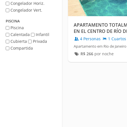
Congelador Horiz.
Congelador Vert.
PISCINA
APARTAMENTO TOTAL
Piscina
EN EL CENTRO DE RÍO D
Calentada
Infantil
DEL TREN LIGERO Y DE 
4 Personas
1 Cuartos
Cubierta
Privada
TURÍSTICAS.
Apartamento em Rio de Janeiro 
Compartida
R$
266
por noche