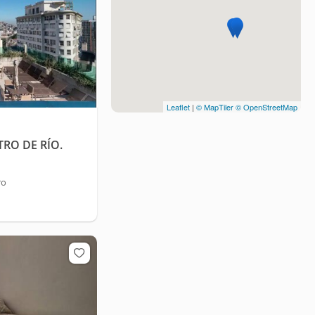
Leaflet
|
© MapTiler
© OpenStreetMap
RO DE RÍO.
ro