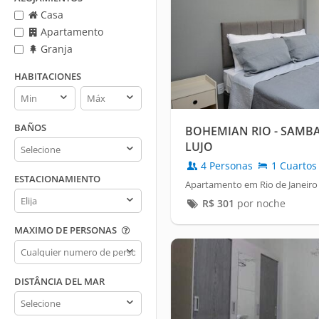
Casa
Apartamento
Granja
HABITACIONES
Habitaciones
Habitaciones
min
max
BAÑOS
BOHEMIAN RIO - SAMBA,
Baños
LUJO
4 Personas
1 Cuartos
ESTACIONAMIENTO
Apartamento em Rio de Janeiro 
Estacionamiento
R$
301
por noche
MAXIMO DE PERSONAS
Maximo
de
personas
DISTÂNCIA DEL MAR
Distância
del