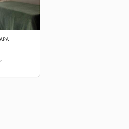
APA
ro