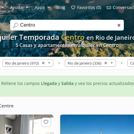
Ayuda
Apps
Blog
Favoritos (0)
Conversaci
search
quiler Temporada
Centro
en Rio de Janeir
5 Casas y apartamentos en alquiler en Centro
Rio de Janeiro (910)
Rio de Janeiro (336)
Ce
- Rellene los campos
Llegada
y
Salida
y vea los precios actualizados
Centro