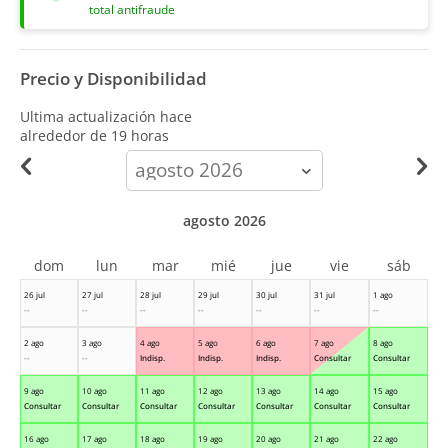
total antifraude
Precio y Disponibilidad
Ultima actualización hace
alrededor de 19 horas
calendar-
month
agosto 2026
dom
lun
mar
mié
jue
vie
sáb
26 jul
27 jul
28 jul
29 jul
30 jul
31 jul
1 ago
--
--
--
--
--
--
--
2 ago
3 ago
4 ago
5 ago
6 ago
7 ago
8 ago
--
--
Indisp.
Indisp.
Indisp.
Consultar
Consultar
9 ago
10 ago
11 ago
12 ago
13 ago
14 ago
15 ago
Consultar
Consultar
Consultar
Consultar
Consultar
Consultar
Consultar
16 ago
17 ago
18 ago
19 ago
20 ago
21 ago
22 ago