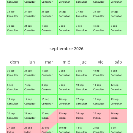
Consultar
Consultar
Consultar
Consultar
Consultar
Consultar
Consultar
23 ago
24 ago
25 ago
26 ago
27 ago
28 ago
29 ago
Consultar
Consultar
Consultar
Consultar
Consultar
Consultar
Consultar
30 ago
31 ago
1 sep
2 sep
3 sep
4 sep
5 sep
Consultar
Consultar
Consultar
Consultar
Consultar
Consultar
Consultar
septiembre 2026
dom
lun
mar
mié
jue
vie
sáb
30 ago
31 ago
1 sep
2 sep
3 sep
4 sep
5 sep
Consultar
Consultar
Consultar
Consultar
Consultar
Consultar
Consultar
6 sep
7 sep
8 sep
9 sep
10 sep
11 sep
12 sep
Consultar
Consultar
Consultar
Consultar
Consultar
Consultar
Consultar
13 sep
14 sep
15 sep
16 sep
17 sep
18 sep
19 sep
Consultar
Consultar
Consultar
Consultar
Consultar
Consultar
Consultar
20 sep
21 sep
22 sep
23 sep
24 sep
25 sep
26 sep
Consultar
Consultar
Indisp.
Indisp.
Indisp.
Indisp.
Indisp.
27 sep
28 sep
29 sep
30 sep
1 oct
2 oct
3 oct
Indisp.
Indisp.
Consultar
Consultar
Consultar
Consultar
Consultar