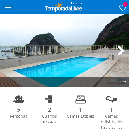
15 años
0
Next
1/46
5
2
1
1
Personas
Cuartos
Camas Dobles
Camas
Individuales
0
Suites
1
Sofa-camas