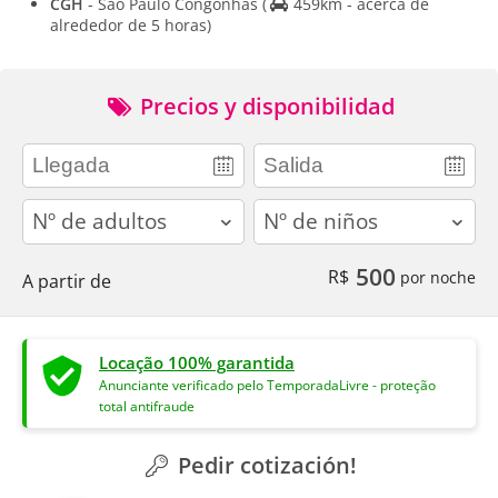
CGH
- Sao Paulo Congonhas
(
459km - acerca de
alrededor de 5 horas)
Precios y disponibilidad
adults
children
500
R$
por noche
A partir de
Locação 100% garantida
Anunciante verificado pelo TemporadaLivre - proteção
total antifraude
Pedir cotización!