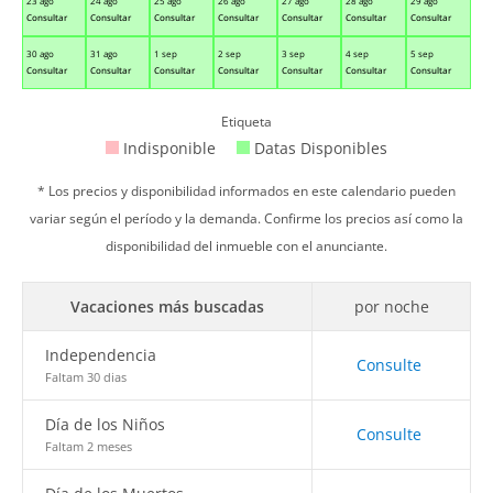
23 ago
24 ago
25 ago
26 ago
27 ago
28 ago
29 ago
Consultar
Consultar
Consultar
Consultar
Consultar
Consultar
Consultar
30 ago
31 ago
1 sep
2 sep
3 sep
4 sep
5 sep
Consultar
Consultar
Consultar
Consultar
Consultar
Consultar
Consultar
Etiqueta
Indisponible
Datas Disponibles
* Los precios y disponibilidad informados en este calendario pueden
variar según el período y la demanda. Confirme los precios así como la
disponibilidad del inmueble con el anunciante.
Vacaciones más buscadas
por noche
Independencia
Consulte
Faltam 30 dias
Día de los Niños
Consulte
Faltam 2 meses