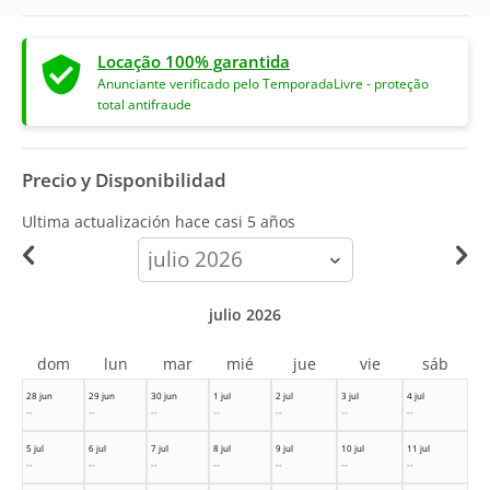
Locação 100% garantida
Anunciante verificado pelo TemporadaLivre - proteção
total antifraude
Precio y Disponibilidad
Ultima actualización hace
casi 5 años
calendar-
month
julio 2026
dom
lun
mar
mié
jue
vie
sáb
28 jun
29 jun
30 jun
1 jul
2 jul
3 jul
4 jul
--
--
--
--
--
--
--
5 jul
6 jul
7 jul
8 jul
9 jul
10 jul
11 jul
--
--
--
--
--
--
--