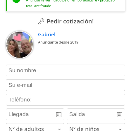
Anunciante verificado pelo TemporadaLivre - proteção
total antifraude
Pedir cotización!
Gabriel
Anunciante desde 2019
contact_name
contact_email
contact_phone
adults
children