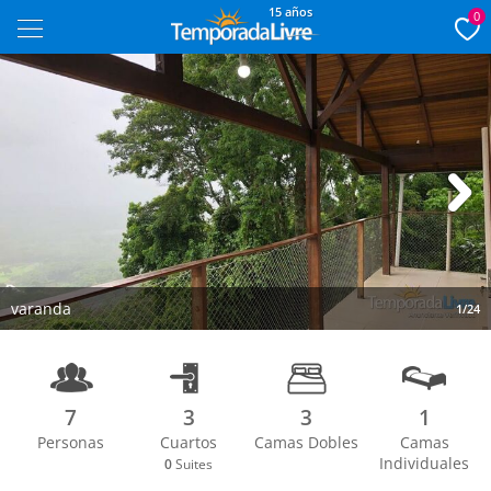
15 años
0
Next
varanda
1/24
7
3
3
1
Personas
Cuartos
Camas Dobles
Camas
Individuales
0
Suites