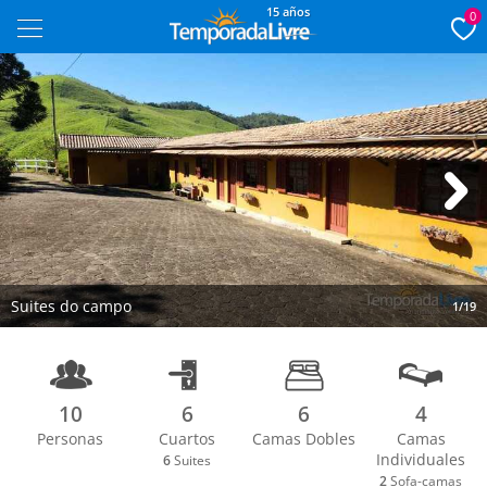
15 años
0
Next
Suites do campo
1/19
10
6
6
4
Personas
Cuartos
Camas Dobles
Camas
Individuales
6
Suites
2
Sofa-camas