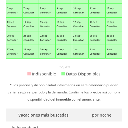
6 sep
7 sep
8 sep
9 sep
10 sep
11 sep
12 sep
Consultar
Consultar
Consultar
Consultar
Consultar
Consultar
Consultar
13 sep
14 sep
15 sep
16 sep
17 sep
18 sep
19 sep
Consultar
Consultar
Consultar
Consultar
Consultar
Consultar
Consultar
20 sep
21 sep
22 sep
23 sep
24 sep
25 sep
26 sep
Consultar
Consultar
Consultar
Consultar
Consultar
Consultar
Consultar
27 sep
28 sep
29 sep
30 sep
1 oct
2 oct
3 oct
Consultar
Consultar
Consultar
Consultar
Consultar
Consultar
Consultar
Etiqueta
Indisponible
Datas Disponibles
* Los precios y disponibilidad informados en este calendario pueden
variar según el período y la demanda. Confirme los precios así como la
disponibilidad del inmueble con el anunciante.
Vacaciones más buscadas
por noche
Independencia