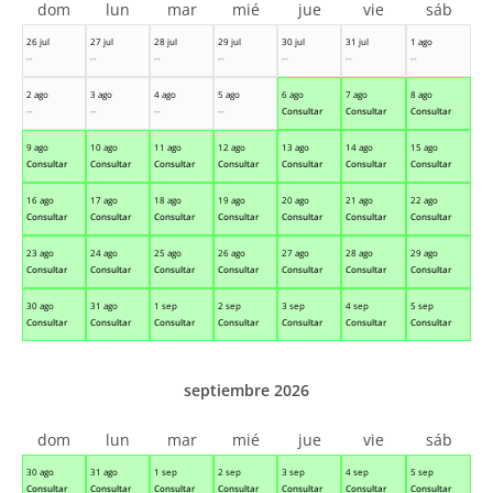
dom
lun
mar
mié
jue
vie
sáb
26 jul
27 jul
28 jul
29 jul
30 jul
31 jul
1 ago
--
--
--
--
--
--
--
2 ago
3 ago
4 ago
5 ago
6 ago
7 ago
8 ago
--
--
--
--
Consultar
Consultar
Consultar
9 ago
10 ago
11 ago
12 ago
13 ago
14 ago
15 ago
Consultar
Consultar
Consultar
Consultar
Consultar
Consultar
Consultar
16 ago
17 ago
18 ago
19 ago
20 ago
21 ago
22 ago
Consultar
Consultar
Consultar
Consultar
Consultar
Consultar
Consultar
23 ago
24 ago
25 ago
26 ago
27 ago
28 ago
29 ago
Consultar
Consultar
Consultar
Consultar
Consultar
Consultar
Consultar
30 ago
31 ago
1 sep
2 sep
3 sep
4 sep
5 sep
Consultar
Consultar
Consultar
Consultar
Consultar
Consultar
Consultar
septiembre 2026
dom
lun
mar
mié
jue
vie
sáb
30 ago
31 ago
1 sep
2 sep
3 sep
4 sep
5 sep
Consultar
Consultar
Consultar
Consultar
Consultar
Consultar
Consultar