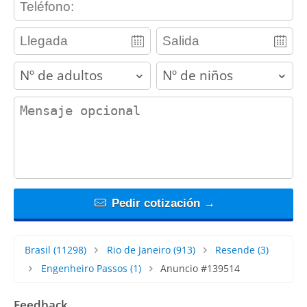
adults
children
contact_message
Pedir cotización →
Brasil
(11298)
Rio de Janeiro
(913)
Resende
(3)
Engenheiro Passos
(1)
Anuncio #139514
Feedback