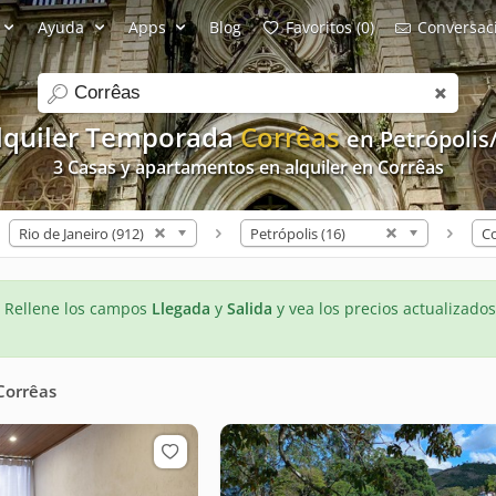
Ayuda
Apps
Blog
Favoritos (0)
Conversaci
search
lquiler Temporada
Corrêas
en Petrópolis
3 Casas y apartamentos en alquiler en Corrêas
Rio de Janeiro (912)
Petrópolis (16)
Co
- Rellene los campos
Llegada
y
Salida
y vea los precios actualizados
Corrêas