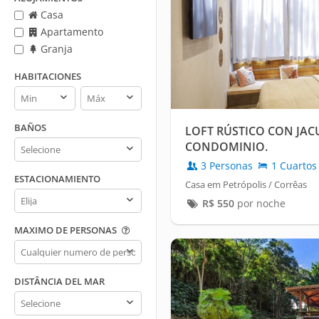
Casa
Apartamento
Granja
HABITACIONES
Habitaciones
Habitaciones
min
max
BAÑOS
LOFT RÚSTICO CON JAC
Baños
CONDOMINIO.
3 Personas
1 Cuartos
ESTACIONAMIENTO
Casa em Petrópolis / Corrêas
Estacionamiento
R$
550
por noche
MAXIMO DE PERSONAS
Maximo
de
personas
DISTÂNCIA DEL MAR
Distância
del