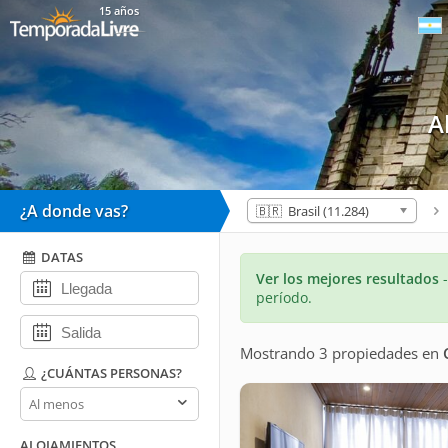
15 años
A
¿A donde vas?
🇧🇷 Brasil (11.284)
DATAS
Ver los mejores resultados
período.
Mostrando 3 propiedades
en
¿CUÁNTAS PERSONAS?
¿Cuántas
personas?
ALOJAMIENTOS