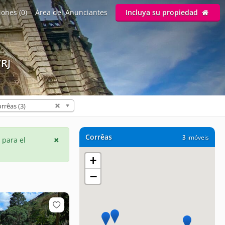
ones (0)
Área del Anunciantes
Incluya su propiedad
/RJ
rrêas (3)
Corrêas
3
imóveis
 para el
+
−