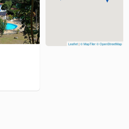
Leaflet
|
© MapTiler
© OpenStreetMap