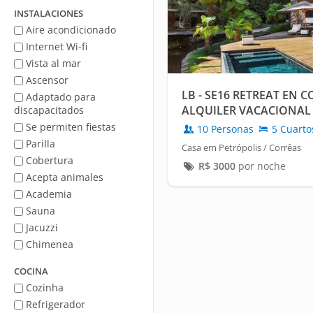
mar
INSTALACIONES
Aire acondicionado
Internet Wi-fi
Vista al mar
Ascensor
LB - SE16 RETREAT EN C
Adaptado para
ALQUILER VACACIONAL
discapacitados
Se permiten fiestas
10 Personas
5 Cuarto
Parilla
Casa em Petrópolis / Corrêas
Cobertura
R$
3000
por noche
Acepta animales
Academia
Sauna
Jacuzzi
Chimenea
COCINA
Cozinha
Refrigerador