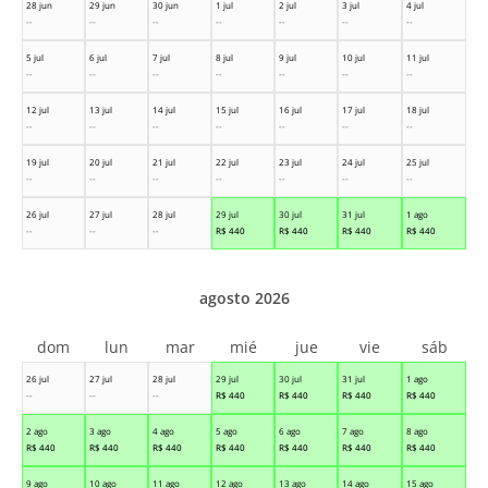
28 jun
29 jun
30 jun
1 jul
2 jul
3 jul
4 jul
--
--
--
--
--
--
--
5 jul
6 jul
7 jul
8 jul
9 jul
10 jul
11 jul
--
--
--
--
--
--
--
12 jul
13 jul
14 jul
15 jul
16 jul
17 jul
18 jul
--
--
--
--
--
--
--
19 jul
20 jul
21 jul
22 jul
23 jul
24 jul
25 jul
--
--
--
--
--
--
--
26 jul
27 jul
28 jul
29 jul
30 jul
31 jul
1 ago
--
--
--
R$
440
R$
440
R$
440
R$
440
agosto 2026
dom
lun
mar
mié
jue
vie
sáb
26 jul
27 jul
28 jul
29 jul
30 jul
31 jul
1 ago
--
--
--
R$
440
R$
440
R$
440
R$
440
2 ago
3 ago
4 ago
5 ago
6 ago
7 ago
8 ago
R$
440
R$
440
R$
440
R$
440
R$
440
R$
440
R$
440
9 ago
10 ago
11 ago
12 ago
13 ago
14 ago
15 ago