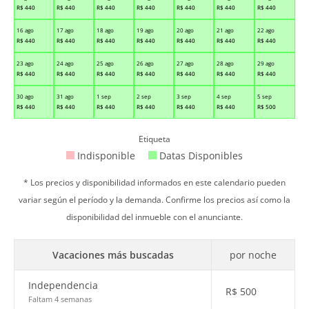
R$
440
R$
440
R$
440
R$
440
R$
440
R$
440
R$
440
16 ago
17 ago
18 ago
19 ago
20 ago
21 ago
22 ago
R$
440
R$
440
R$
440
R$
440
R$
440
R$
440
R$
440
23 ago
24 ago
25 ago
26 ago
27 ago
28 ago
29 ago
R$
440
R$
440
R$
440
R$
440
R$
440
R$
440
R$
440
30 ago
31 ago
1 sep
2 sep
3 sep
4 sep
5 sep
R$
440
R$
440
R$
440
R$
440
R$
440
R$
440
R$
500
Etiqueta
Indisponible
Datas Disponibles
* Los precios y disponibilidad informados en este calendario pueden
variar según el período y la demanda. Confirme los precios así como la
disponibilidad del inmueble con el anunciante.
Vacaciones más buscadas
por noche
Independencia
R$
500
Faltam 4 semanas