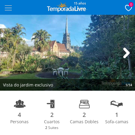
15 años
0
Next
Vista do jardim exclusivo
1/14
4
2
2
1
Personas
Cuartos
Camas Dobles
Sofa-camas
2
Suites