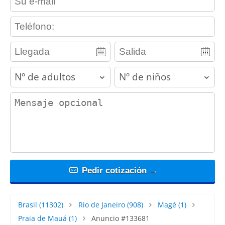
contact_phone
adults
children
contact_message
Pedir cotización →
Brasil
(11302)
Rio de Janeiro
(908)
Magé
(1)
Praia de Mauá
(1)
Anuncio #133681