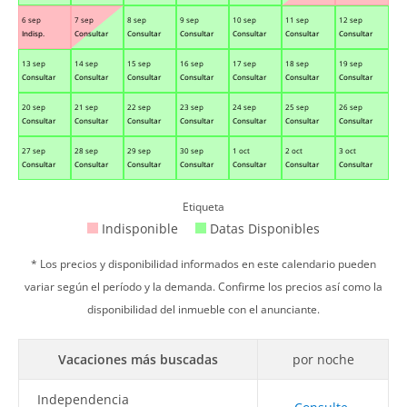
6 sep
7 sep
8 sep
9 sep
10 sep
11 sep
12 sep
Indisp.
Consultar
Consultar
Consultar
Consultar
Consultar
Consultar
13 sep
14 sep
15 sep
16 sep
17 sep
18 sep
19 sep
Consultar
Consultar
Consultar
Consultar
Consultar
Consultar
Consultar
20 sep
21 sep
22 sep
23 sep
24 sep
25 sep
26 sep
Consultar
Consultar
Consultar
Consultar
Consultar
Consultar
Consultar
27 sep
28 sep
29 sep
30 sep
1 oct
2 oct
3 oct
Consultar
Consultar
Consultar
Consultar
Consultar
Consultar
Consultar
Etiqueta
Indisponible
Datas Disponibles
* Los precios y disponibilidad informados en este calendario pueden
variar según el período y la demanda. Confirme los precios así como la
disponibilidad del inmueble con el anunciante.
Vacaciones más buscadas
por noche
Independencia