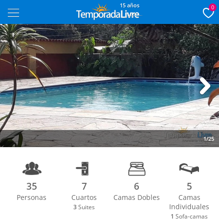
15 años
0
Next
1/25
35
7
6
5
Personas
Cuartos
Camas Dobles
Camas
Individuales
3
Suites
1
Sofa-camas