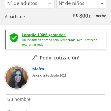
adults
children
800
R$
por noche
A partir de
Locação 100% garantida
Anunciante verificado pelo TemporadaLivre - proteção
total antifraude
Pedir cotización!
Maíra
Anunciante desde 2023
contact_name
contact_email