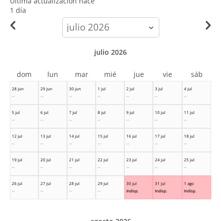
Ultima actualización hace
1 día
calendar-
month
julio 2026
dom
lun
mar
mié
jue
vie
sáb
28 jun
29 jun
30 jun
1 jul
2 jul
3 jul
4 jul
--
--
--
--
--
--
--
5 jul
6 jul
7 jul
8 jul
9 jul
10 jul
11 jul
--
--
--
--
--
--
--
12 jul
13 jul
14 jul
15 jul
16 jul
17 jul
18 jul
--
--
--
--
--
--
--
19 jul
20 jul
21 jul
22 jul
23 jul
24 jul
25 jul
--
--
--
--
--
--
--
26 jul
27 jul
28 jul
29 jul
30 jul
31 jul
1 ago
--
--
--
--
Indisp.
Indisp.
Indisp.