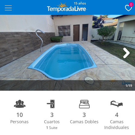
15 años
0
Next
1/19
10
3
3
4
Personas
Cuartos
Camas Dobles
Camas
Individuales
1
Suite