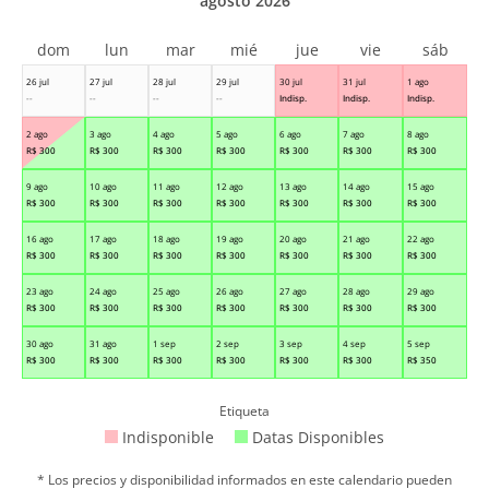
agosto 2026
dom
lun
mar
mié
jue
vie
sáb
26 jul
27 jul
28 jul
29 jul
30 jul
31 jul
1 ago
--
--
--
--
Indisp.
Indisp.
Indisp.
2 ago
3 ago
4 ago
5 ago
6 ago
7 ago
8 ago
R$
300
R$
300
R$
300
R$
300
R$
300
R$
300
R$
300
9 ago
10 ago
11 ago
12 ago
13 ago
14 ago
15 ago
R$
300
R$
300
R$
300
R$
300
R$
300
R$
300
R$
300
16 ago
17 ago
18 ago
19 ago
20 ago
21 ago
22 ago
R$
300
R$
300
R$
300
R$
300
R$
300
R$
300
R$
300
23 ago
24 ago
25 ago
26 ago
27 ago
28 ago
29 ago
R$
300
R$
300
R$
300
R$
300
R$
300
R$
300
R$
300
30 ago
31 ago
1 sep
2 sep
3 sep
4 sep
5 sep
R$
300
R$
300
R$
300
R$
300
R$
300
R$
300
R$
350
Etiqueta
Indisponible
Datas Disponibles
* Los precios y disponibilidad informados en este calendario pueden