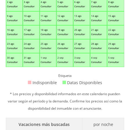
2 ago
3 ago
4 ago
5 ago
6 ago
7 ago
8 ago
Consultar
Consultar
Consultar
Consultar
Consultar
Consultar
Consultar
9 ago
10 ago
11 ago
12 ago
13 ago
14 ago
15 ago
Consultar
Consultar
Consultar
Consultar
Consultar
Consultar
Consultar
16 ago
17 ago
18 ago
19 ago
20 ago
21 ago
22 ago
Consultar
Consultar
Consultar
Consultar
Consultar
Consultar
Consultar
23 ago
24 ago
25 ago
26 ago
27 ago
28 ago
29 ago
Consultar
Consultar
Consultar
Consultar
Consultar
Consultar
Consultar
30 ago
31 ago
1 sep
2 sep
3 sep
4 sep
5 sep
Consultar
Consultar
Consultar
Consultar
Consultar
Consultar
Consultar
Etiqueta
Indisponible
Datas Disponibles
* Los precios y disponibilidad informados en este calendario pueden
variar según el período y la demanda. Confirme los precios así como la
disponibilidad del inmueble con el anunciante.
Vacaciones más buscadas
por noche