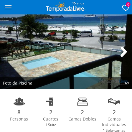
15 años
0
Next
Foto da Piscina
1/9
8
2
2
2
Personas
Cuartos
Camas Dobles
Camas
Individuales
1
Suite
1
Sofa-camas