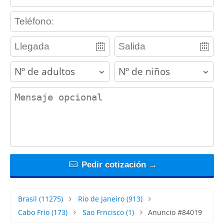
contact_phone
adults
children
contact_message
Pedir cotización →
Brasil
(11275)
Rio de Janeiro
(913)
Cabo Frio
(173)
Sao Frncisco
(1)
Anuncio #84019