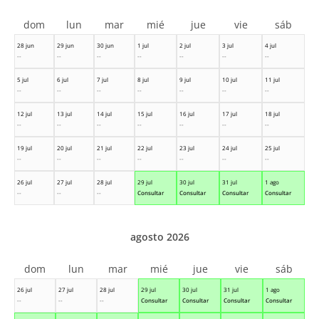
dom
lun
mar
mié
jue
vie
sáb
28 jun
29 jun
30 jun
1 jul
2 jul
3 jul
4 jul
--
--
--
--
--
--
--
5 jul
6 jul
7 jul
8 jul
9 jul
10 jul
11 jul
--
--
--
--
--
--
--
12 jul
13 jul
14 jul
15 jul
16 jul
17 jul
18 jul
--
--
--
--
--
--
--
19 jul
20 jul
21 jul
22 jul
23 jul
24 jul
25 jul
--
--
--
--
--
--
--
26 jul
27 jul
28 jul
29 jul
30 jul
31 jul
1 ago
--
--
--
Consultar
Consultar
Consultar
Consultar
agosto 2026
dom
lun
mar
mié
jue
vie
sáb
26 jul
27 jul
28 jul
29 jul
30 jul
31 jul
1 ago
--
--
--
Consultar
Consultar
Consultar
Consultar