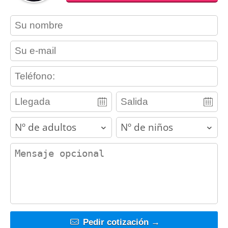
contact_name
contact_email
contact_phone
adults
children
contact_message
Pedir cotización →