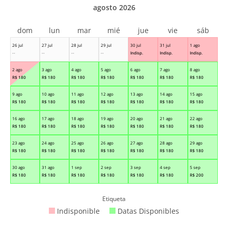
agosto 2026
dom
lun
mar
mié
jue
vie
sáb
26 jul
27 jul
28 jul
29 jul
30 jul
31 jul
1 ago
--
--
--
--
Indisp.
Indisp.
Indisp.
2 ago
3 ago
4 ago
5 ago
6 ago
7 ago
8 ago
R$
180
R$
180
R$
180
R$
180
R$
180
R$
180
R$
180
9 ago
10 ago
11 ago
12 ago
13 ago
14 ago
15 ago
R$
180
R$
180
R$
180
R$
180
R$
180
R$
180
R$
180
16 ago
17 ago
18 ago
19 ago
20 ago
21 ago
22 ago
R$
180
R$
180
R$
180
R$
180
R$
180
R$
180
R$
180
23 ago
24 ago
25 ago
26 ago
27 ago
28 ago
29 ago
R$
180
R$
180
R$
180
R$
180
R$
180
R$
180
R$
180
30 ago
31 ago
1 sep
2 sep
3 sep
4 sep
5 sep
R$
180
R$
180
R$
180
R$
180
R$
180
R$
180
R$
200
Etiqueta
Indisponible
Datas Disponibles