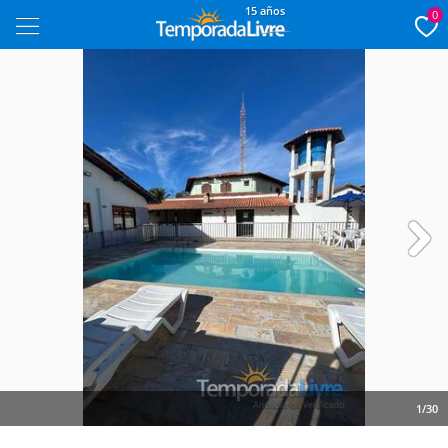
15 años
0
Next
1/30