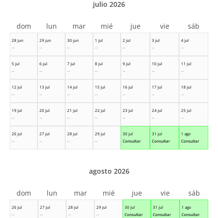
julio 2026
dom
lun
mar
mié
jue
vie
sáb
28 jun
29 jun
30 jun
1 jul
2 jul
3 jul
4 jul
--
--
--
--
--
--
--
5 jul
6 jul
7 jul
8 jul
9 jul
10 jul
11 jul
--
--
--
--
--
--
--
12 jul
13 jul
14 jul
15 jul
16 jul
17 jul
18 jul
--
--
--
--
--
--
--
19 jul
20 jul
21 jul
22 jul
23 jul
24 jul
25 jul
--
--
--
--
--
--
--
26 jul
27 jul
28 jul
29 jul
30 jul
31 jul
1 ago
--
--
--
--
Consultar
Consultar
Consultar
agosto 2026
dom
lun
mar
mié
jue
vie
sáb
26 jul
27 jul
28 jul
29 jul
30 jul
31 jul
1 ago
--
--
--
--
Consultar
Consultar
Consultar