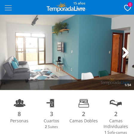
15 años
0
Next
1/34
8
3
2
2
Personas
Cuartos
Camas Dobles
Camas
Individuales
2
Suites
1
Sofa-camas