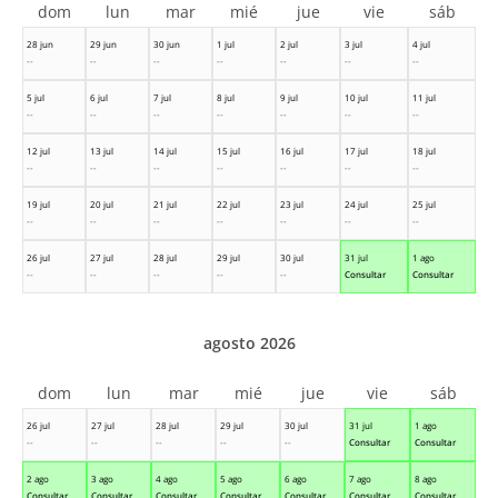
dom
lun
mar
mié
jue
vie
sáb
28 jun
29 jun
30 jun
1 jul
2 jul
3 jul
4 jul
--
--
--
--
--
--
--
5 jul
6 jul
7 jul
8 jul
9 jul
10 jul
11 jul
--
--
--
--
--
--
--
12 jul
13 jul
14 jul
15 jul
16 jul
17 jul
18 jul
--
--
--
--
--
--
--
19 jul
20 jul
21 jul
22 jul
23 jul
24 jul
25 jul
--
--
--
--
--
--
--
26 jul
27 jul
28 jul
29 jul
30 jul
31 jul
1 ago
--
--
--
--
--
Consultar
Consultar
agosto 2026
dom
lun
mar
mié
jue
vie
sáb
26 jul
27 jul
28 jul
29 jul
30 jul
31 jul
1 ago
--
--
--
--
--
Consultar
Consultar
2 ago
3 ago
4 ago
5 ago
6 ago
7 ago
8 ago
Consultar
Consultar
Consultar
Consultar
Consultar
Consultar
Consultar