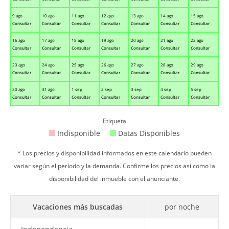
9 ago
10 ago
11 ago
12 ago
13 ago
14 ago
15 ago
Consultar
Consultar
Consultar
Consultar
Consultar
Consultar
Consultar
16 ago
17 ago
18 ago
19 ago
20 ago
21 ago
22 ago
Consultar
Consultar
Consultar
Consultar
Consultar
Consultar
Consultar
23 ago
24 ago
25 ago
26 ago
27 ago
28 ago
29 ago
Consultar
Consultar
Consultar
Consultar
Consultar
Consultar
Consultar
30 ago
31 ago
1 sep
2 sep
3 sep
4 sep
5 sep
Consultar
Consultar
Consultar
Consultar
Consultar
Consultar
Consultar
Etiqueta
Indisponible
Datas Disponibles
* Los precios y disponibilidad informados en este calendario pueden
variar según el período y la demanda. Confirme los precios así como la
disponibilidad del inmueble con el anunciante.
Vacaciones más buscadas
por noche