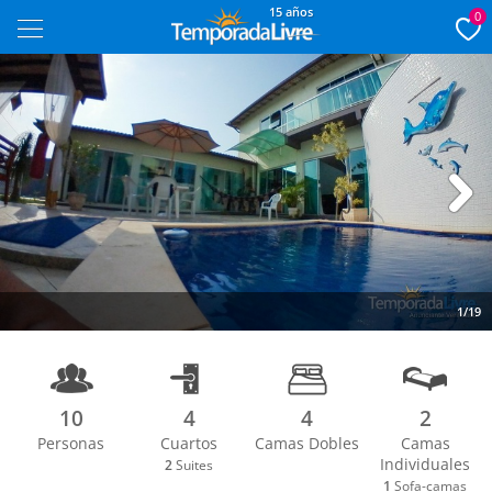
15 años
0
Next
1/19
10
4
4
2
Personas
Cuartos
Camas Dobles
Camas
Individuales
2
Suites
1
Sofa-camas