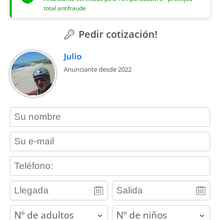
total antifraude
Pedir cotización!
Julio
Anunciante desde 2022
contact_name
contact_email
contact_phone
adults
children