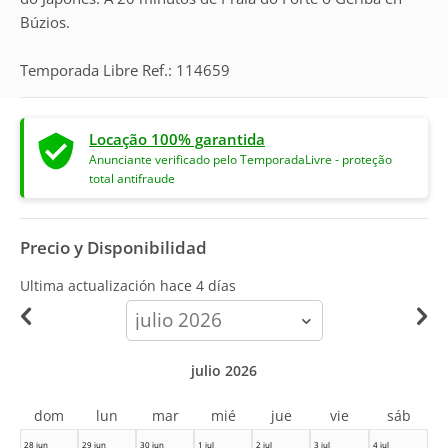
Búzios.
Temporada Libre Ref.: 114659
Locação 100% garantida
Anunciante verificado pelo TemporadaLivre - proteção
total antifraude
Precio y Disponibilidad
Ultima actualización hace
4 días
calendar-
month
julio 2026
dom
lun
mar
mié
jue
vie
sáb
28 jun
29 jun
30 jun
1 jul
2 jul
3 jul
4 jul