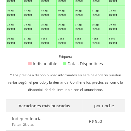
R$
950
R$
950
R$
950
R$
950
R$
950
R$
950
R$
950
16 ago
17 ago
18 ago
19 ago
20 ago
21 ago
22 ago
R$
950
R$
950
R$
950
R$
950
R$
950
R$
950
R$
950
23 ago
24 ago
25 ago
26 ago
27 ago
28 ago
29 ago
R$
950
R$
950
R$
950
R$
950
R$
950
R$
950
R$
950
30 ago
31 ago
1 sep
2 sep
3 sep
4 sep
5 sep
R$
950
R$
950
R$
950
R$
950
R$
950
R$
950
R$
950
Etiqueta
Indisponible
Datas Disponibles
* Los precios y disponibilidad informados en este calendario pueden
variar según el período y la demanda. Confirme los precios así como la
disponibilidad del inmueble con el anunciante.
Vacaciones más buscadas
por noche
Independencia
R$
950
Faltam 28 dias