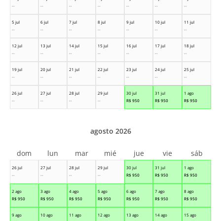
--
--
--
--
--
--
--
5 jul
6 jul
7 jul
8 jul
9 jul
10 jul
11 jul
--
--
--
--
--
--
--
12 jul
13 jul
14 jul
15 jul
16 jul
17 jul
18 jul
--
--
--
--
--
--
--
19 jul
20 jul
21 jul
22 jul
23 jul
24 jul
25 jul
--
--
--
--
--
--
--
26 jul
27 jul
28 jul
29 jul
30 jul
31 jul
1 ago
--
--
--
--
R$
950
R$
950
R$
950
agosto 2026
dom
lun
mar
mié
jue
vie
sáb
26 jul
27 jul
28 jul
29 jul
30 jul
31 jul
1 ago
--
--
--
--
R$
950
R$
950
R$
950
2 ago
3 ago
4 ago
5 ago
6 ago
7 ago
8 ago
R$
950
R$
950
R$
950
R$
950
R$
950
R$
950
R$
950
9 ago
10 ago
11 ago
12 ago
13 ago
14 ago
15 ago