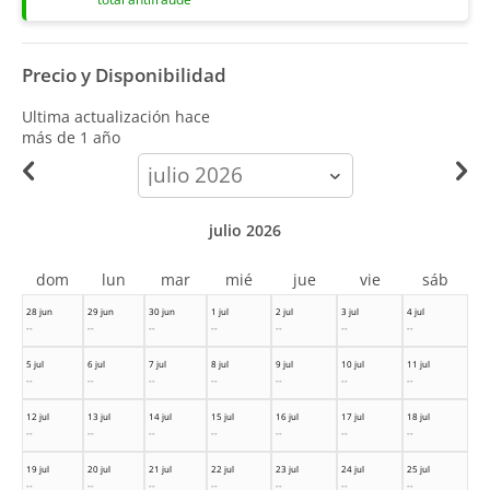
Precio y Disponibilidad
Ultima actualización hace
más de 1 año
calendar-
month
julio 2026
dom
lun
mar
mié
jue
vie
sáb
28 jun
29 jun
30 jun
1 jul
2 jul
3 jul
4 jul
--
--
--
--
--
--
--
5 jul
6 jul
7 jul
8 jul
9 jul
10 jul
11 jul
--
--
--
--
--
--
--
12 jul
13 jul
14 jul
15 jul
16 jul
17 jul
18 jul
--
--
--
--
--
--
--
19 jul
20 jul
21 jul
22 jul
23 jul
24 jul
25 jul
--
--
--
--
--
--
--