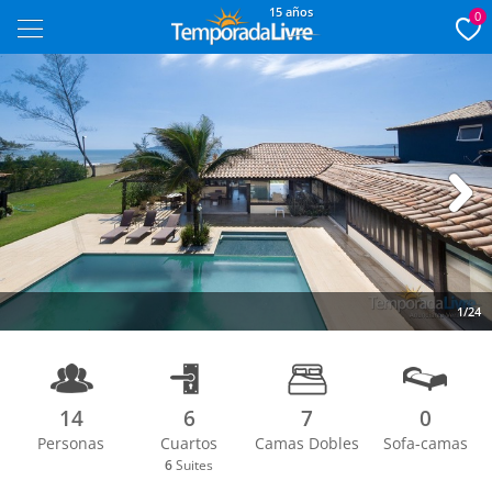
15 años
0
Next
1/24
14
6
7
0
Personas
Cuartos
Camas Dobles
Sofa-camas
6
Suites