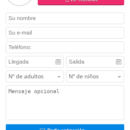
contact_name
contact_email
contact_phone
adults
children
contact_message