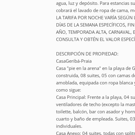
agua, luz y depósito. Para estancias s
cobrará el lavado de ropa de cama, m
LA TARIFA POR NOCHE VARÍA SEGÚN 
DÍAS DE LA SEMANA ESPECÍFICOS, FIN
AÑO, TEMPORADA ALTA, CARNAVAL, E
CONSULTA Y OBTÉN EL VALOR ESPECÍ
DESCRIPCIÓN DE PROPIEDAD:
CasaGeribá-Praia
Casa "pie en la arena" en la playa de
construida, 08 suites, 05 con camas d
amoblada, equipada con ropa blanca y 
como sigue:
Casa Principal: Frente a la playa, 04 s
ventiladores de techo (excepto la mast
toilette, balcón, bar con asador y horn
cuarto y baño de empleada. Suites, 
individuales.
Casa Anexo: 04 suites, todas con splits