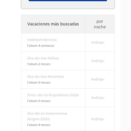
por
Vacaciones más buscadas
noche
Independencia
Indisp.
Faltam 4 semanas
Día de los Niños
Indisp.
Faltam 2 meses
Día de los Muertos
Indisp.
Faltam 3 meses
Proc. de la República 2026
Indisp.
Faltam 3 meses
Día de la Conciencia
Negro 2026
Indisp.
Faltam 4 meses