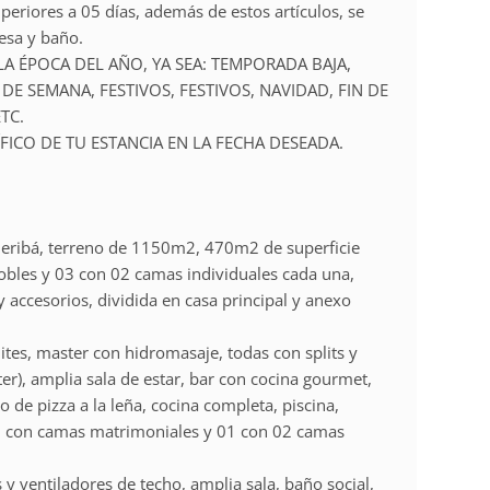
uperiores a 05 días, además de estos artículos, se
esa y baño.
LA ÉPOCA DEL AÑO, YA SEA: TEMPORADA BAJA,
 DE SEMANA, FESTIVOS, FESTIVOS, NAVIDAD, FIN DE
TC.
FICO DE TU ESTANCIA EN LA FECHA DESEADA.
 Geribá, terreno de 1150m2, 470m2 de superficie
obles y 03 con 02 camas individuales cada una,
accesorios, dividida en casa principal y anexo
uites, master con hidromasaje, todas con splits y
er), amplia sala de estar, bar con cocina gourmet,
o de pizza a la leña, cocina completa, piscina,
03 con camas matrimoniales y 01 con 02 camas
 y ventiladores de techo, amplia sala, baño social,