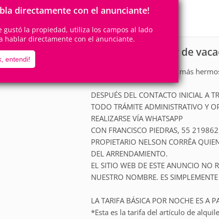
16
8
Personas
Cuartos
bla directamente con el anunciante!
8
Suites
te gustó la propiedad, utiliza los campos al lado
a hablar directamente con el anunciante.
Casa para alquiler de va
scripción
, entendi!
¡Ven y disfruta de la playa más hermo
DESPUÉS DEL CONTACTO INICIAL A T
TODO TRÁMITE ADMINISTRATIVO Y O
REALIZARSE VÍA WHATSAPP
CON FRANCISCO PIEDRAS, 55 21986
PROPIETARIO NELSON CORRÊA QUIEN
DEL ARRENDAMIENTO.
EL SITIO WEB DE ESTE ANUNCIO NO
NUESTRO NOMBRE. ES SIMPLEMENTE
LA TARIFA BÁSICA POR NOCHE ES A PA
*Esta es la tarifa del artículo de alqu