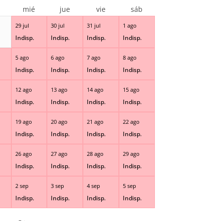
r
mié
jue
vie
sáb
29 jul
30 jul
31 jul
1 ago
Indisp.
Indisp.
Indisp.
Indisp.
5 ago
6 ago
7 ago
8 ago
Indisp.
Indisp.
Indisp.
Indisp.
12 ago
13 ago
14 ago
15 ago
Indisp.
Indisp.
Indisp.
Indisp.
19 ago
20 ago
21 ago
22 ago
Indisp.
Indisp.
Indisp.
Indisp.
26 ago
27 ago
28 ago
29 ago
Indisp.
Indisp.
Indisp.
Indisp.
2 sep
3 sep
4 sep
5 sep
Indisp.
Indisp.
Indisp.
Indisp.