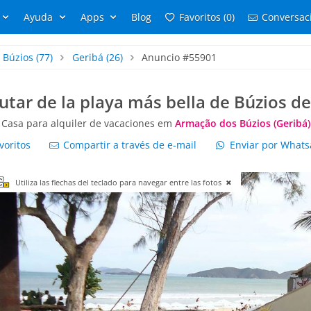
Ayuda
Apps
Blog
Favoritos (0)
Conversaci
 Búzios
(77)
Geribá
(26)
Anuncio #55901
utar de la playa más bella de Búzios d
Casa para alquiler de vacaciones em
Armação dos Búzios (Geribá)
voritos
Compartir a través de e-mail
Enviar por What
Utiliza las flechas del teclado para navegar entre las fotos