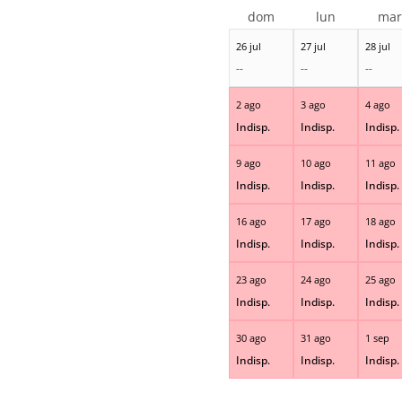
dom
lun
ma
26 jul
27 jul
28 jul
--
--
--
2 ago
3 ago
4 ago
Indisp.
Indisp.
Indisp.
9 ago
10 ago
11 ago
Indisp.
Indisp.
Indisp.
16 ago
17 ago
18 ago
Indisp.
Indisp.
Indisp.
23 ago
24 ago
25 ago
Indisp.
Indisp.
Indisp.
30 ago
31 ago
1 sep
Indisp.
Indisp.
Indisp.