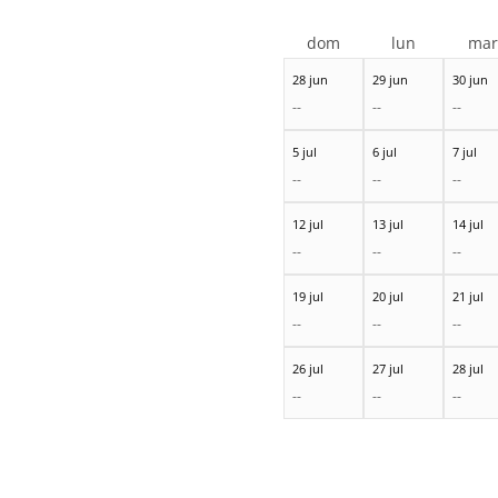
dom
lun
ma
28 jun
29 jun
30 jun
--
--
--
5 jul
6 jul
7 jul
--
--
--
12 jul
13 jul
14 jul
--
--
--
19 jul
20 jul
21 jul
--
--
--
26 jul
27 jul
28 jul
--
--
--