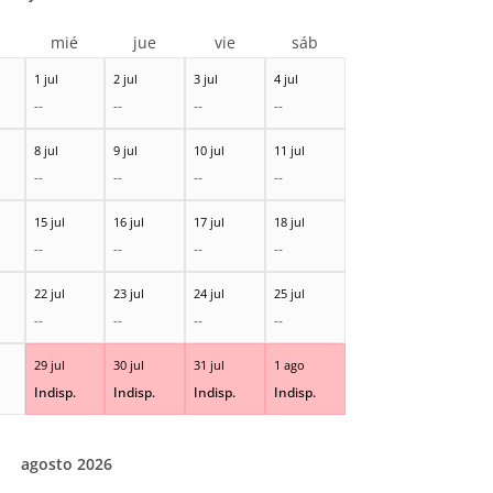
r
mié
jue
vie
sáb
1 jul
2 jul
3 jul
4 jul
--
--
--
--
8 jul
9 jul
10 jul
11 jul
--
--
--
--
15 jul
16 jul
17 jul
18 jul
--
--
--
--
22 jul
23 jul
24 jul
25 jul
--
--
--
--
29 jul
30 jul
31 jul
1 ago
Indisp.
Indisp.
Indisp.
Indisp.
agosto 2026