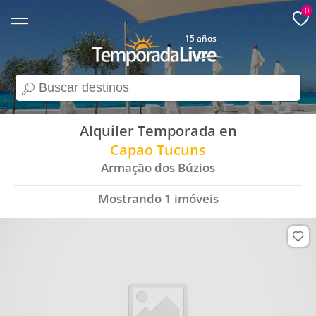
0
15 años
search
Alquiler Temporada en
Capao Tucuns
Armação dos Búzios
Mostrando
1
imóveis