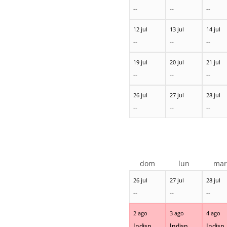
--
--
--
12 jul
13 jul
14 jul
--
--
--
19 jul
20 jul
21 jul
--
--
--
26 jul
27 jul
28 jul
--
--
--
dom
lun
ma
26 jul
27 jul
28 jul
--
--
--
2 ago
3 ago
4 ago
Indisp.
Indisp.
Indisp.