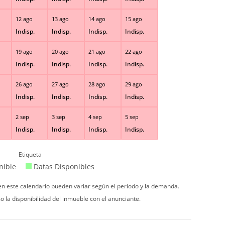
12 ago
13 ago
14 ago
15 ago
Indisp.
Indisp.
Indisp.
Indisp.
19 ago
20 ago
21 ago
22 ago
Indisp.
Indisp.
Indisp.
Indisp.
26 ago
27 ago
28 ago
29 ago
Indisp.
Indisp.
Indisp.
Indisp.
2 sep
3 sep
4 sep
5 sep
Indisp.
Indisp.
Indisp.
Indisp.
Etiqueta
nible
Datas Disponibles
 en este calendario pueden variar según el período y la demanda.
o la disponibilidad del inmueble con el anunciante.