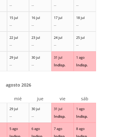
--
--
--
--
15 jul
16 jul
17 jul
18 jul
--
--
--
--
22 jul
23 jul
24 jul
25 jul
--
--
--
--
29 jul
30 jul
31 jul
1 ago
--
--
Indisp.
Indisp.
agosto 2026
r
mié
jue
vie
sáb
29 jul
30 jul
31 jul
1 ago
--
--
Indisp.
Indisp.
5 ago
6 ago
7 ago
8 ago
Indisp.
Indisp.
Indisp.
Indisp.