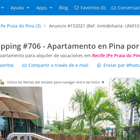
Ayuda
Apps
Blog
Favoritos (0)
Conversaci
Pe Praia do Pina
(3)
Anuncio #152021 (Ref. Inmobiliaria: UN01I)
pping #706 - Apartamento en Pina po
partamento para alquiler de vacaciones em
Recife (Pe Praia do Pin
voritos
Compartir a través de e-mail
Enviar por What
Utiliza las flechas del teclado para navegar entre las fotos