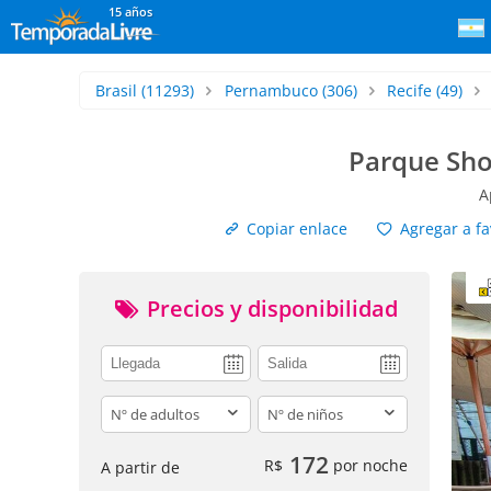
15 años
Brasil
(11293)
Pernambuco
(306)
Recife
(49)
Parque Sho
A
Copiar enlace
Agregar a fa
Precios y disponibilidad
adults
children
172
R$
por noche
A partir de