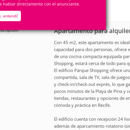
2
1
a hablar directamente con el anunciante.
Personas
Cuartos
1
Suite
, entendi!
Apartamento para alquile
scripción
Con 45 m2, este apartamento es ideal
capacidad para dos personas, ofrece w
de una cocina compacta equipada para
Shopping, estará cerca de todo para q
El edificio Parque Shopping ofrece un
compartida, sala de TV, sala de juego
y check-in/check-out exprés, lo que 
pocos minutos de la Playa de Pina y c
tiendas, restaurantes y opciones de e
cómoda y práctica en Recife.
El edificio cuenta con recepción 24 hor
además de aparcamiento rotatorio (sin