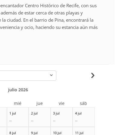
 encantador Centro Histórico de Recife, con sus
 además de estar cerca de otras playas y
 la ciudad. En el barrio de Pina, encontrará la
eniencia y ocio, haciendo su estancia aún más
-
julio 2026
r
mié
jue
vie
sáb
1 jul
2 jul
3 jul
4 jul
--
--
--
--
8 jul
9 jul
10 jul
11 jul