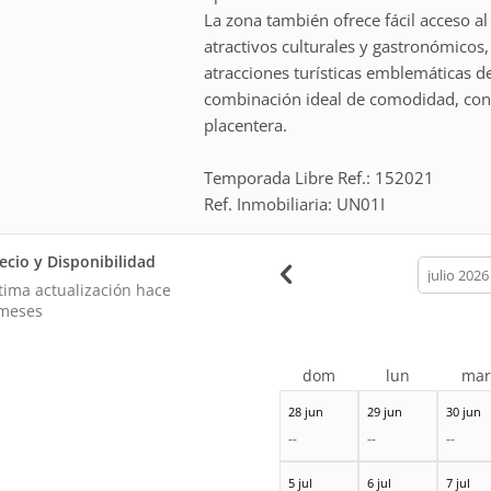
La zona también ofrece fácil acceso al
atractivos culturales y gastronómicos,
atracciones turísticas emblemáticas de
combinación ideal de comodidad, conv
placentera.
Temporada Libre Ref.: 152021
Ref. Inmobiliaria: UN01I
ecio y Disponibilidad
calendar
month
tima actualización hace
meses
dom
lun
ma
28 jun
29 jun
30 jun
--
--
--
5 jul
6 jul
7 jul