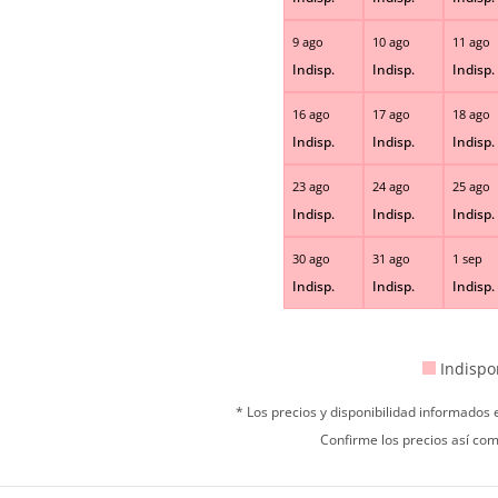
9 ago
10 ago
11 ago
Indisp.
Indisp.
Indisp.
16 ago
17 ago
18 ago
Indisp.
Indisp.
Indisp.
23 ago
24 ago
25 ago
Indisp.
Indisp.
Indisp.
30 ago
31 ago
1 sep
Indisp.
Indisp.
Indisp.
Indispo
* Los precios y disponibilidad informados
Confirme los precios así com