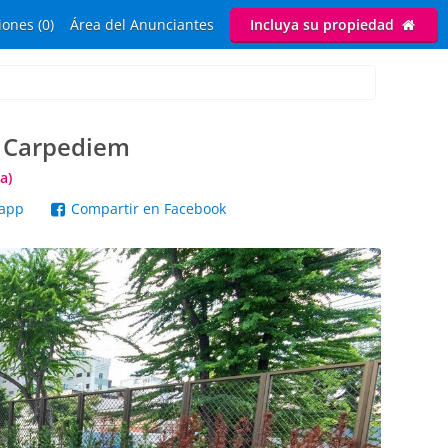
ones (0)
Área del Anunciantes
Incluya su propiedad
r Carpediem
a)
sapp
Compartir en Facebook