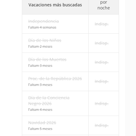
por
Vacaciones más buscadas
noche
Independencia
Indisp.
Faltam 4 semanas
Día de los Niños
Indisp.
Faltam 2 meses
Día de los Muertos
Indisp.
Faltam 3 meses
Proc. de la República 2026
Indisp.
Faltam 3 meses
Día de la Conciencia
Negro 2026
Indisp.
Faltam 4 meses
Navidad 2026
Indisp.
Faltam 5 meses