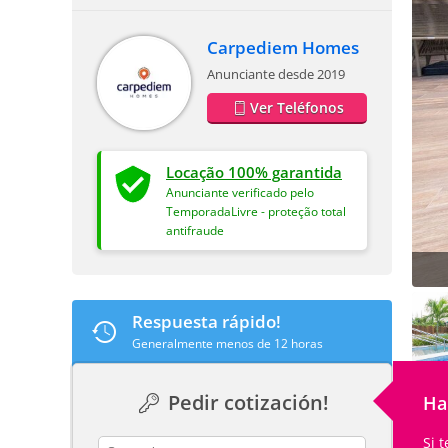
Carpediem Homes
Anunciante desde 2019
Ver Teléfonos
Locação 100% garantida
Anunciante verificado pelo
TemporadaLivre - proteção total
antifraude
Respuesta rápido!
Generalmente menos de 12 horas
Pedir cotización!
Ha
Si 
contact_name