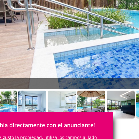
bla directamente con el anunciante!
te gustó la propiedad, utiliza los campos al lado