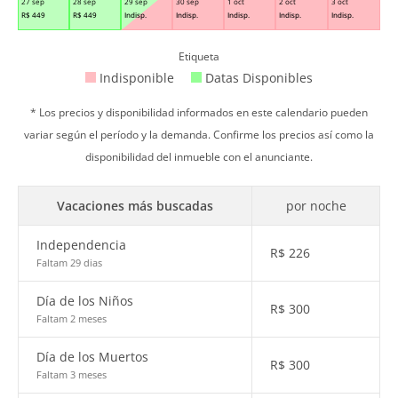
27 sep
28 sep
29 sep
30 sep
1 oct
2 oct
3 oct
R$
449
R$
449
Indisp.
Indisp.
Indisp.
Indisp.
Indisp.
Etiqueta
Indisponible
Datas Disponibles
* Los precios y disponibilidad informados en este calendario pueden
variar según el período y la demanda. Confirme los precios así como la
disponibilidad del inmueble con el anunciante.
Vacaciones más buscadas
por noche
Independencia
R$
226
Faltam 29 dias
Día de los Niños
R$
300
Faltam 2 meses
Día de los Muertos
R$
300
Faltam 3 meses