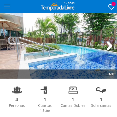
15 años
0
Next
1/38
4
1
1
1
Personas
Cuartos
Camas Dobles
Sofa-camas
1
Suite