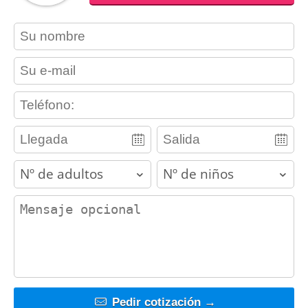
contact_name
contact_email
contact_phone
adults
children
contact_message
Pedir cotización →