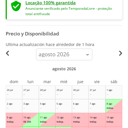
Locação 100% garantida
Anunciante verificado pelo TemporadaLivre - proteção
total antifraude
Precio y Disponibilidad
Ultima actualización hace
alrededor de 1 hora
calendar-
month
agosto 2026
dom
lun
mar
mié
jue
vie
sáb
26 jul
27 jul
28 jul
29 jul
30 jul
31 jul
1 ago
--
--
--
--
--
--
--
2 ago
3 ago
4 ago
5 ago
6 ago
7 ago
8 ago
--
--
--
--
--
--
Indisp.
9 ago
10 ago
11 ago
12 ago
13 ago
14 ago
15 ago
Indisp.
R$
286
Indisp.
Indisp.
Indisp.
Indisp.
Indisp.