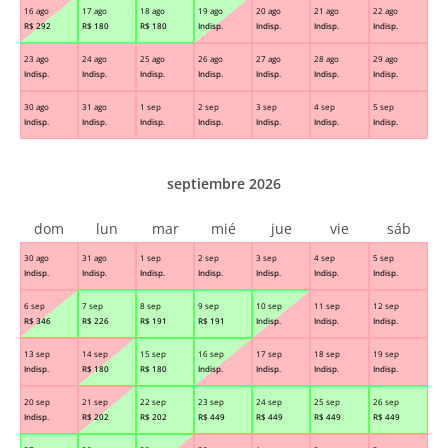
16 ago
17 ago
18 ago
19 ago
20 ago
21 ago
22 ago
R$
292
R$
180
R$
180
Indisp.
Indisp.
Indisp.
Indisp.
23 ago
24 ago
25 ago
26 ago
27 ago
28 ago
29 ago
Indisp.
Indisp.
Indisp.
Indisp.
Indisp.
Indisp.
Indisp.
30 ago
31 ago
1 sep
2 sep
3 sep
4 sep
5 sep
Indisp.
Indisp.
Indisp.
Indisp.
Indisp.
Indisp.
Indisp.
septiembre 2026
dom
lun
mar
mié
jue
vie
sáb
30 ago
31 ago
1 sep
2 sep
3 sep
4 sep
5 sep
Indisp.
Indisp.
Indisp.
Indisp.
Indisp.
Indisp.
Indisp.
6 sep
7 sep
8 sep
9 sep
10 sep
11 sep
12 sep
R$
346
R$
226
R$
191
R$
191
Indisp.
Indisp.
Indisp.
13 sep
14 sep
15 sep
16 sep
17 sep
18 sep
19 sep
Indisp.
R$
180
R$
180
Indisp.
Indisp.
Indisp.
Indisp.
20 sep
21 sep
22 sep
23 sep
24 sep
25 sep
26 sep
Indisp.
R$
202
R$
202
R$
449
R$
449
R$
449
R$
449