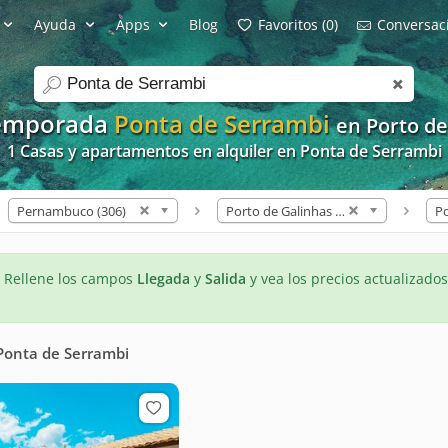
Ayuda
Apps
Blog
Favoritos (0)
Conversaci
search
Temporada
Ponta de Serrambi
en Porto d
1 Casas y apartamentos en alquiler en Ponta de Serrambi
Pernambuco (306)
Porto de Galinhas (81)
- Rellene los campos
Llegada
y
Salida
y vea los precios actualizados
Ponta de Serrambi