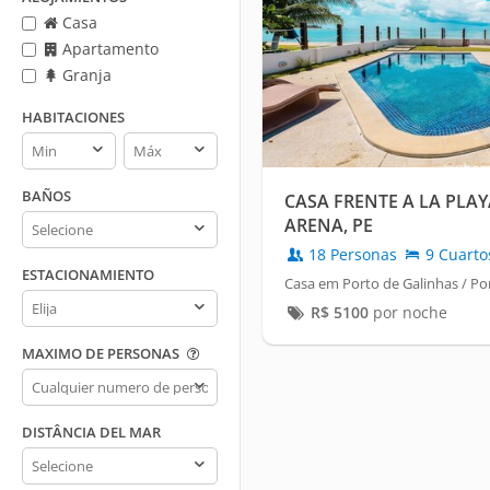
Casa
Apartamento
Granja
HABITACIONES
Habitaciones
Habitaciones
min
max
BAÑOS
CASA FRENTE A LA PLAY
Baños
ARENA, PE
18 Personas
9 Cuarto
ESTACIONAMIENTO
Casa em Porto de Galinhas / Po
Estacionamiento
R$
5100
por noche
MAXIMO DE PERSONAS
Maximo
de
personas
DISTÂNCIA DEL MAR
Distância
del