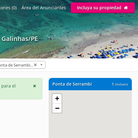
ones (0)
Área del Anunciantes
Incluya su propiedad
e Galinhas/PE
Ponta de Serrambi (1)
Ponta de Serrambi
1
imóveis
 para el
+
−