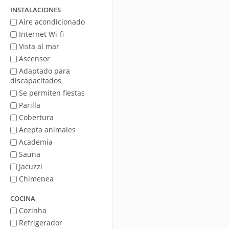
mar
INSTALACIONES
Aire acondicionado
Internet Wi-fi
Vista al mar
Ascensor
Adaptado para
discapacitados
Se permiten fiestas
Parilla
Cobertura
Acepta animales
Academia
Sauna
Jacuzzi
Chimenea
COCINA
Cozinha
Refrigerador