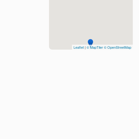
Leaflet
|
© MapTiler
© OpenStreetMap