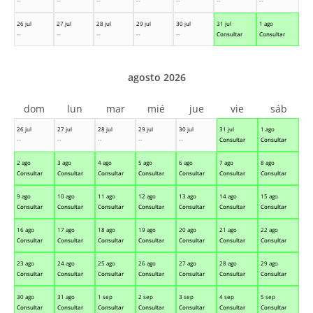
--
--
--
--
--
--
--
26 jul
27 jul
28 jul
29 jul
30 jul
31 jul
1 ago
--
--
--
--
--
Consultar
Consultar
agosto 2026
dom
lun
mar
mié
jue
vie
sáb
26 jul
27 jul
28 jul
29 jul
30 jul
31 jul
1 ago
--
--
--
--
--
Consultar
Consultar
2 ago
3 ago
4 ago
5 ago
6 ago
7 ago
8 ago
Consultar
Consultar
Consultar
Consultar
Consultar
Consultar
Consultar
9 ago
10 ago
11 ago
12 ago
13 ago
14 ago
15 ago
Consultar
Consultar
Consultar
Consultar
Consultar
Consultar
Consultar
16 ago
17 ago
18 ago
19 ago
20 ago
21 ago
22 ago
Consultar
Consultar
Consultar
Consultar
Consultar
Consultar
Consultar
23 ago
24 ago
25 ago
26 ago
27 ago
28 ago
29 ago
Consultar
Consultar
Consultar
Consultar
Consultar
Consultar
Consultar
30 ago
31 ago
1 sep
2 sep
3 sep
4 sep
5 sep
Consultar
Consultar
Consultar
Consultar
Consultar
Consultar
Consultar