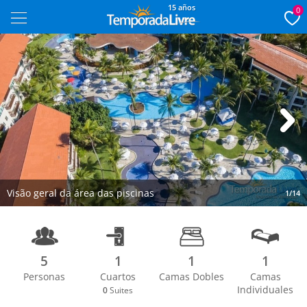
15 años
0
Next
Visão geral da área das piscinas
1/14
5
1
1
1
Personas
Cuartos
Camas Dobles
Camas
Individuales
0
Suites