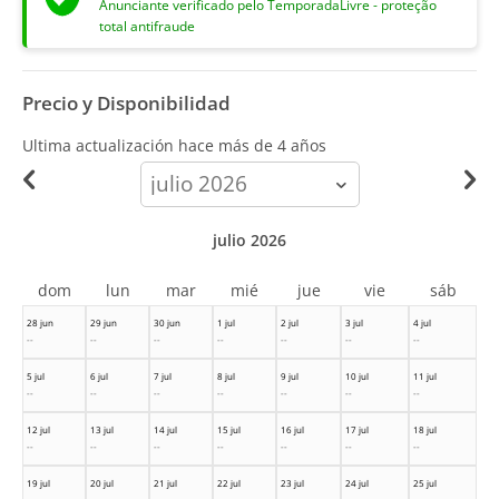
Anunciante verificado pelo TemporadaLivre - proteção
total antifraude
Precio y Disponibilidad
Ultima actualización hace
más de 4 años
calendar-
month
julio 2026
dom
lun
mar
mié
jue
vie
sáb
28 jun
29 jun
30 jun
1 jul
2 jul
3 jul
4 jul
--
--
--
--
--
--
--
5 jul
6 jul
7 jul
8 jul
9 jul
10 jul
11 jul
--
--
--
--
--
--
--
12 jul
13 jul
14 jul
15 jul
16 jul
17 jul
18 jul
--
--
--
--
--
--
--
19 jul
20 jul
21 jul
22 jul
23 jul
24 jul
25 jul