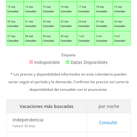
13 sep
14 sep
15 sep
16 sep
17 sep
18 sep
19 sep
Consultar
Consultar
Consultar
Consultar
Consultar
Consultar
Consultar
20 sep
21 sep
22 sep
23 sep
24 sep
25 sep
26 sep
Consultar
Consultar
Consultar
Consultar
Consultar
Consultar
Consultar
27 sep
28 sep
29 sep
30 sep
1 oct
2 oct
3 oct
Consultar
Consultar
Consultar
Consultar
Consultar
Consultar
Consultar
Etiqueta
Indisponible
Datas Disponibles
* Los precios y disponibilidad informados en este calendario pueden
variar según el período y la demanda. Confirme los precios así como la
disponibilidad del inmueble con el anunciante.
Vacaciones más buscadas
por noche
Independencia
Consulte
Faltam 30 dias