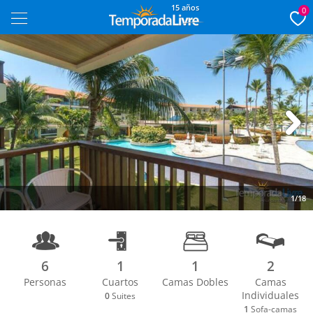
15 años
0
Next
1/18
6
1
1
2
Personas
Cuartos
Camas Dobles
Camas
Individuales
0
Suites
1
Sofa-camas