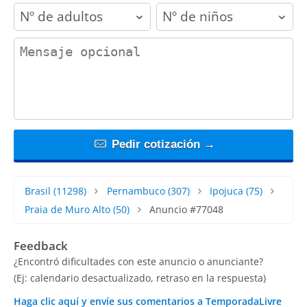
adults
children
contact_message
Pedir cotización →
Brasil
(11298)
Pernambuco
(307)
Ipojuca
(75)
Praia de Muro Alto
(50)
Anuncio #77048
Feedback
¿Encontró dificultades con este anuncio o anunciante?
(Ej: calendario desactualizado, retraso en la respuesta)
Haga clic aquí y envíe sus comentarios a TemporadaLivre