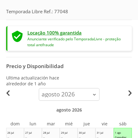
Temporada Libre Ref.: 77048
Locação 100% garantida
Anunciante verificado pelo TemporadaLivre - proteção
total antifraude
Precio y Disponibilidad
Ultima actualización hace
alrededor de 1 año
calendar-
month
agosto 2026
dom
lun
mar
mié
jue
vie
sáb
26 jul
27 jul
28 jul
29 jul
30 jul
31 jul
1 ago
--
--
--
--
--
--
Consultar