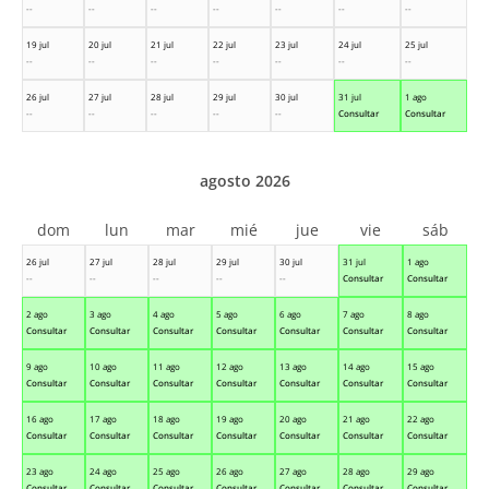
--
--
--
--
--
--
--
19 jul
20 jul
21 jul
22 jul
23 jul
24 jul
25 jul
--
--
--
--
--
--
--
26 jul
27 jul
28 jul
29 jul
30 jul
31 jul
1 ago
--
--
--
--
--
Consultar
Consultar
agosto 2026
dom
lun
mar
mié
jue
vie
sáb
26 jul
27 jul
28 jul
29 jul
30 jul
31 jul
1 ago
--
--
--
--
--
Consultar
Consultar
2 ago
3 ago
4 ago
5 ago
6 ago
7 ago
8 ago
Consultar
Consultar
Consultar
Consultar
Consultar
Consultar
Consultar
9 ago
10 ago
11 ago
12 ago
13 ago
14 ago
15 ago
Consultar
Consultar
Consultar
Consultar
Consultar
Consultar
Consultar
16 ago
17 ago
18 ago
19 ago
20 ago
21 ago
22 ago
Consultar
Consultar
Consultar
Consultar
Consultar
Consultar
Consultar
23 ago
24 ago
25 ago
26 ago
27 ago
28 ago
29 ago
Consultar
Consultar
Consultar
Consultar
Consultar
Consultar
Consultar