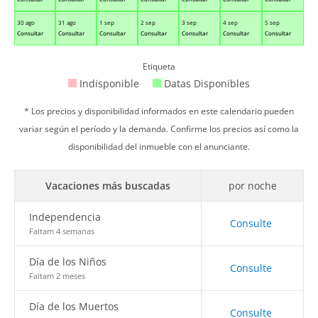
30 ago
31 ago
1 sep
2 sep
3 sep
4 sep
5 sep
Consultar
Consultar
Consultar
Consultar
Consultar
Consultar
Consultar
Etiqueta
Indisponible
Datas Disponibles
* Los precios y disponibilidad informados en este calendario pueden
variar según el período y la demanda. Confirme los precios así como la
disponibilidad del inmueble con el anunciante.
Vacaciones más buscadas
por noche
Independencia
Consulte
Faltam 4 semanas
Día de los Niños
Consulte
Faltam 2 meses
Día de los Muertos
Consulte