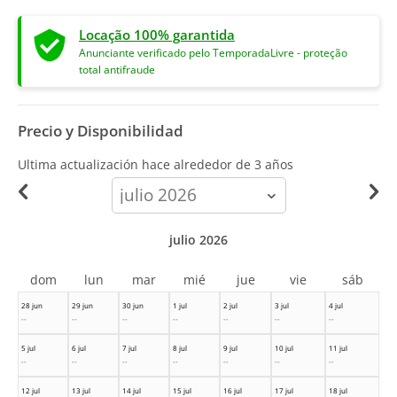
Locação 100% garantida
Anunciante verificado pelo TemporadaLivre - proteção
total antifraude
Precio y Disponibilidad
Ultima actualización hace
alrededor de 3 años
calendar-
month
julio 2026
dom
lun
mar
mié
jue
vie
sáb
28 jun
29 jun
30 jun
1 jul
2 jul
3 jul
4 jul
--
--
--
--
--
--
--
5 jul
6 jul
7 jul
8 jul
9 jul
10 jul
11 jul
--
--
--
--
--
--
--
12 jul
13 jul
14 jul
15 jul
16 jul
17 jul
18 jul