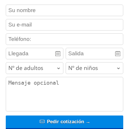
contact_name
contact_email
contact_phone
adults
children
contact_message
Pedir cotización →