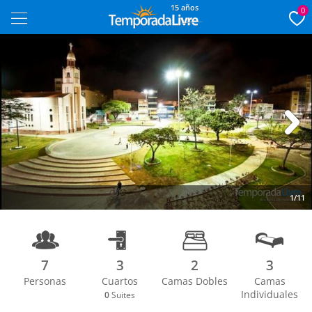
15 años
0
Next
1/11
7
3
2
3
Personas
Cuartos
Camas Dobles
Camas
Individuales
0
Suites